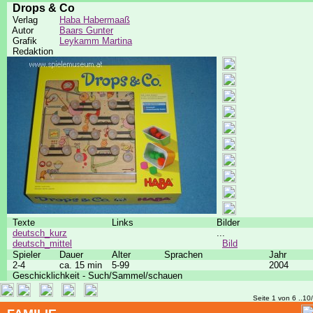
Drops & Co
Verlag
Haba Habermaaß
Autor
Baars Gunter
Grafik
Leykamm Martina
Redaktion
Texte
Links
Bilder
deutsch_kurz
...
deutsch_mittel
Bild
Spieler
Dauer
Alter
Sprachen
Jahr
2-4
ca. 15 min
5-99
2004
Geschicklichkeit - Such/Sammel/schauen
Seite 1 von 6 ..10