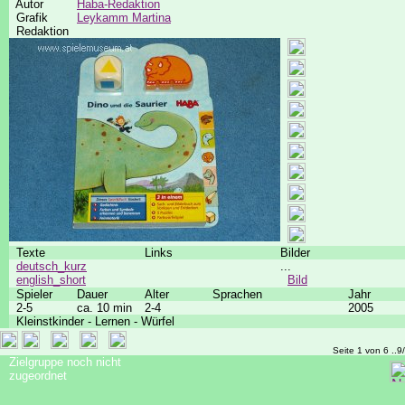
Autor
Haba-Redaktion
Grafik
Leykamm Martina
Redaktion
Texte
Links
Bilder
deutsch_kurz
...
english_short
Bild
Spieler
Dauer
Alter
Sprachen
Jahr
2-5
ca. 10 min
2-4
2005
Kleinstkinder - Lernen - Würfel
Seite 1 von 6 ..9
Zielgruppe noch nicht
zugeordnet