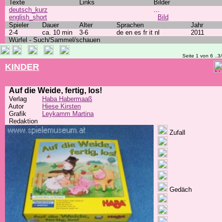
Texte
Links
Bilder
deutsch_kurz
...
english_short
Bild
Spieler
Dauer
Alter
Sprachen
Jahr
2-4
ca. 10 min
3-6
de en es fr it nl
2011
Würfel - Such/Sammel/schauen
Seite 1 von 6 ..3
KINDER
Auf die Weide, fertig, los!
Verlag
Haba Habermaaß
Autor
Hiese Kirsten
Grafik
Leykamm Martina
Redaktion
Zufall
Gedäch