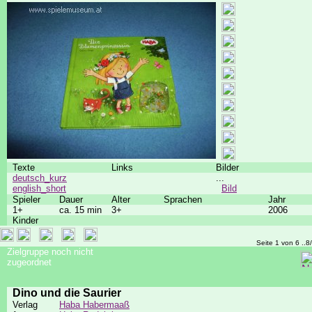
Texte
Links
Bilder
deutsch_kurz
...
english_short
Bild
Spieler
Dauer
Alter
Sprachen
Jahr
1+
ca. 15 min
3+
2006
Kinder
Seite 1 von 6 ..8
Zielgruppe noch nicht
zugeordnet
Dino und die Saurier
Verlag
Haba Habermaaß