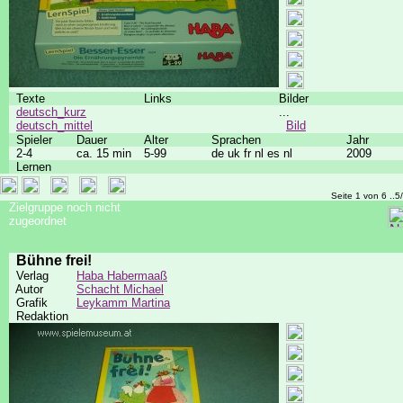
Texte
Links
Bilder
deutsch_kurz
...
deutsch_mittel
Bild
Spieler
Dauer
Alter
Sprachen
Jahr
2-4
ca. 15 min
5-99
de uk fr nl es nl
2009
Lernen
Seite 1 von 6 ..5
Zielgruppe noch nicht
zugeordnet
Bühne frei!
Verlag
Haba Habermaaß
Autor
Schacht Michael
Grafik
Leykamm Martina
Redaktion