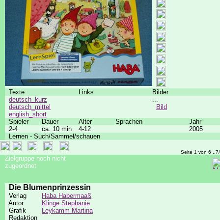
Texte
Links
Bilder
deutsch_kurz
...
deutsch_mittel
Bild
english_short
Spieler
Dauer
Alter
Sprachen
Jahr
2-4
ca. 10 min
4-12
2005
Lernen - Such/Sammel/schauen
Seite 1 von 6 ..7
Zielgruppe noch nicht
zugeordnet
Die Blumenprinzessin
Verlag
Haba Habermaaß
Autor
Klinge Stephanie
Grafik
Leykamm Martina
Redaktion