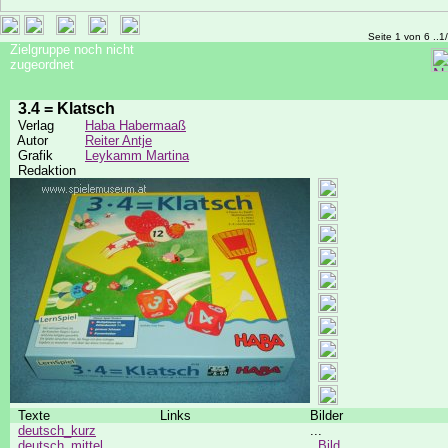
Seite 1 von 6 ..1
Zielgruppe noch nicht
zugeordnet
3.4 = Klatsch
Verlag
Haba Habermaaß
Autor
Reiter Antje
Grafik
Leykamm Martina
Redaktion
Texte
Links
Bilder
deutsch_kurz
...
deutsch_mittel
Bild