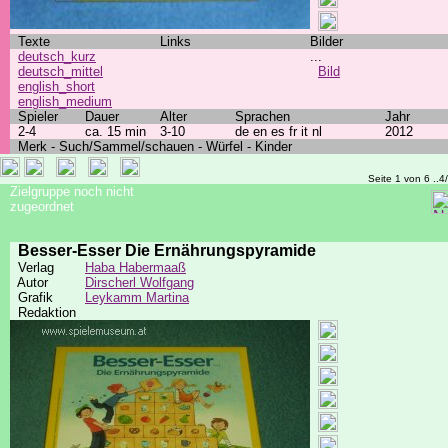
Texte
Links
Bilder
deutsch_kurz
...
deutsch_mittel
Bild
english_short
english_medium
Spieler
Dauer
Alter
Sprachen
Jahr
2-4
ca. 15 min
3-10
de en es fr it nl
2012
Merk - Such/Sammel/schauen - Würfel - Kinder
Seite 1 von 6 ..4
Zielgruppe noch nicht
zugeordnet
Besser-Esser Die Ernährungspyramide
Verlag
Haba Habermaaß
Autor
Dirscherl Wolfgang
Grafik
Leykamm Martina
Redaktion