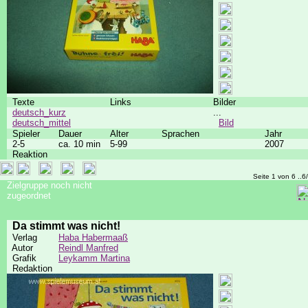
Texte
Links
Bilder
deutsch_kurz
...
deutsch_mittel
Bild
Spieler
Dauer
Alter
Sprachen
Jahr
2-5
ca. 10 min
5-99
2007
Reaktion
Seite 1 von 6 ..6
Zielgruppe noch nicht
zugeordnet
Da stimmt was nicht!
Verlag
Haba Habermaaß
Autor
Reindl Manfred
Grafik
Leykamm Martina
Redaktion