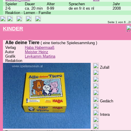
Spieler
Dauer
Alter
Sprachen
Jahr
2-6
ca. 20 min
8-99
de en fr it es nl
2008
Reaktion - Lernen - Familie
Seite 1 von 6 ..2
KINDER
Alle deine Tiere
( eine tierische Spielesammlung )
Verlag
Haba Habermaaß
Autor
Meister Heinz
Grafik
Leykamm Martina
Redaktion
Zufall
Gedäch
Intera