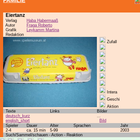
FAMILIE
Eiertanz
Verlag
Haba Habermaaß
Autor
Fraga Roberto
Grafik
Leykamm Martina
Redaktion
Zufall
Intera
Geschi
Aktion
Texte
Links
Bilder
deutsch_kurz
...
english_short
Bild
Spieler
Dauer
Alter
Sprachen
Jahr
2-4
ca. 15 min
5-99
2003
Such/Sammel/schauen - Action - Reaktion