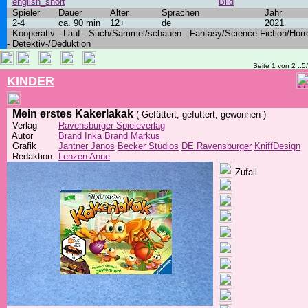
english_short
Bild
Spieler
Dauer
Alter
Sprachen
Jahr
2-4
ca. 90 min
12+
de
2021
Kooperativ - Lauf - Such/Sammel/schauen - Fantasy/Science Fiction/Horr
- Detektiv-/Deduktion
Seite 1 von 2 ..5
KINDER
Mein erstes Kakerlakak
( Gefüttert, gefuttert, gewonnen )
Verlag
Ravensburger Spieleverlag
Autor
Brand Inka
Brand Markus
Grafik
Jantner Janos
Becker Studios
DE Ravensburger
KniffDesign
Redaktion
Lenzen Anne
Zufall