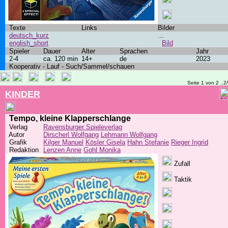
Texte
Links
Bilder
deutsch_kurz
...
english_short
Bild
Spieler
Dauer
Alter
Sprachen
Jahr
2-4
ca. 120 min
14+
de
2023
Kooperativ - Lauf - Such/Sammel/schauen
Seite 1 von 2 ..2
KINDER
Tempo, kleine Klapperschlange
Verlag
Ravensburger Spieleverlag
Autor
Dirscherl Wolfgang
Lehmann Wolfgang
Grafik
Kilger Manuel
Kösler Gisela
Hahn Stefanie
Rieger Ingrid
Redaktion
Lenzen Anne
Gohl Monika
Zufall
Taktik