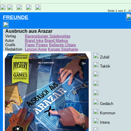
Seite 1 von 2 ..1
FREUNDE
Ausbruch aus Arazar
Verlag
Ravensburger Spieleverlag
Autor
Brand Inka
Brand Markus
Grafik
Paper Pirates
Bellavite Chiara
Redaktion
Lenzen Anne
Korupp Stephanie
Zufall
Taktik
Gedäch
Kommun
Intera