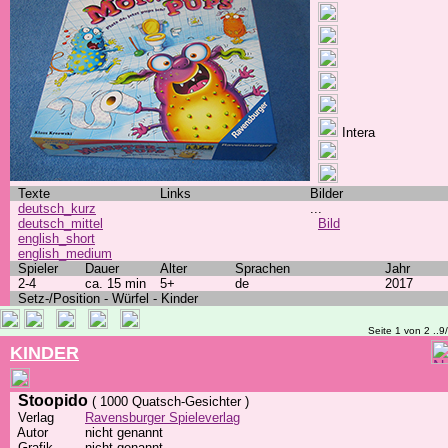
Intera
Texte
Links
Bilder
deutsch_kurz
...
deutsch_mittel
Bild
english_short
english_medium
Spieler
Dauer
Alter
Sprachen
Jahr
2-4
ca. 15 min
5+
de
2017
Setz-/Position - Würfel - Kinder
Seite 1 von 2 ..9
KINDER
Stoopido
( 1000 Quatsch-Gesichter )
Verlag
Ravensburger Spieleverlag
Autor
nicht genannt
Grafik
nicht genannt