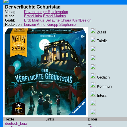
Der verfluchte Geburtstag
Verlag
Ravensburger Spieleverlag
Autor
Brand Inka
Brand Markus
Grafik
Erdt Markus
Bellavite Chiara
KniffDesign
Redaktion
Lenzen Anne
Korupp Stephanie
Zufall
Taktik
Gedäch
Kommun
Intera
Texte
Links
Bilder
deutsch_kurz
...