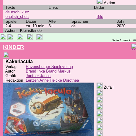
Aktion
Texte
Links
Bilder
deutsch_kurz
...
english_short
Bild
Spieler
Dauer
Alter
Sprachen
Jahr
2-4
ca. 10 min
3+
de
2020
Action - Kleinstkinder
Seite 1 von 2 ..6
KINDER
Kakerlacula
Verlag
Ravensburger Spieleverlag
Autor
Brand Inka
Brand Markus
Grafik
Jantner Janos
Redaktion
Lenzen Anne
Heicke Dorothea
Zufall