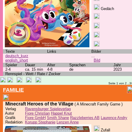
Gedäch
Texte
Links
Bilder
deutsch_kurz
...
english_short
Bild
Spieler
Dauer
Alter
Sprachen
Jahr
2-4
ca. 15 min
4-8
de
2023
Rennspiel - Wett / Rate / Zocker
Seite 1 von 2 ..3
FAMILIE
Minecraft Heroes of the Village
( A Minecraft Family Game )
Verlag
Ravensburger Spieleverlag
Autor
Fiore Christian
Happel Knut
Grafik
Fiore GmbH
Smith Shane
Razzleberries AB
Laurence Andry
Redaktion
Korupp Stephanie
Lenzen Anne
Zufall