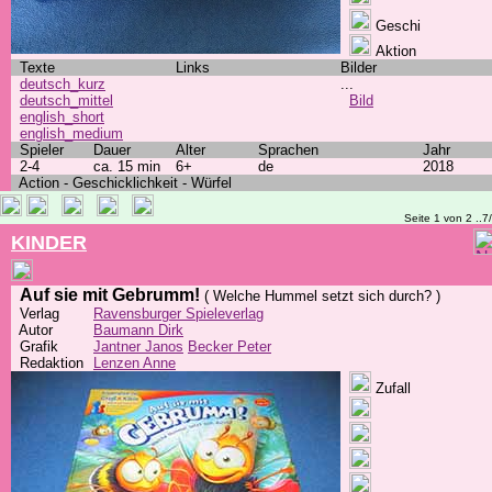
Geschi
Aktion
Texte
Links
Bilder
deutsch_kurz
...
deutsch_mittel
Bild
english_short
english_medium
Spieler
Dauer
Alter
Sprachen
Jahr
2-4
ca. 15 min
6+
de
2018
Action - Geschicklichkeit - Würfel
Seite 1 von 2 ..7
KINDER
Auf sie mit Gebrumm!
( Welche Hummel setzt sich durch? )
Verlag
Ravensburger Spieleverlag
Autor
Baumann Dirk
Grafik
Jantner Janos
Becker Peter
Redaktion
Lenzen Anne
Zufall