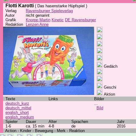
Flotti Karotti
( Das hasenstarke Hüpfspiel )
Verlag
Ravensburger Spieleverlag
Autor
nicht genannt
Grafik
Knorpp Martin
Kinetic
DE Ravensburger
Redaktion
Lenzen Anne
Gedäch
Geschi
Aktion
Texte
Links
Bilder
deutsch_kurz
...
deutsch_mittel
Bild
english_short
english_medium
Spieler
Dauer
Alter
Sprachen
Jahr
1-6
ca. 15 min
4-8
de
2016
Action - Kinder - Bewegung - Merk - Reaktion