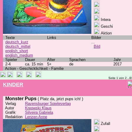
Intera
Geschi
Aktion
Texte
Links
Bilder
deutsch_kurz
...
deutsch_mittel
Bild
english_short
english_medium
Spieler
Dauer
Alter
Sprachen
Jahr
2-4
ca. 15 min
5+
de
2017
Action - Geschicklichkeit - Familie
Seite 1 von 2 ..8
KINDER
Monster Pups
( Platz da, jetzt pups ich! )
Verlag
Ravensburger Spieleverlag
Autor
Kreowski Klaus
Grafik
Silveira Gabriela
Redaktion
Lenzen Anne
Zufall