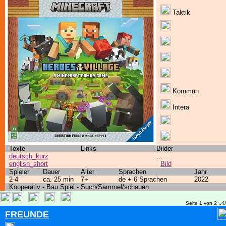
Taktik
Kommun
Intera
Texte
Links
Bilder
deutsch_kurz
...
english_short
Bild
Spieler
Dauer
Alter
Sprachen
Jahr
2-4
ca. 25 min
7+
de + 6 Sprachen
2022
Kooperativ - Bau Spiel - Such/Sammel/schauen
Seite 1 von 2 ..4
FREUNDE