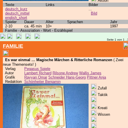
Aktion
Texte
Links
Bilder
deutsch_kurz
...
deutsch_mittel
Bild
english_short
Spieler
Dauer
Alter
Sprachen
Jahr
2-10
ca. 45 min
10+
1997
Familie - Assoziation - Wort - Erzählspiel
Seite 1 von 1 ..
FAMILIE
Es war einmal … Magische Märchen & Ritterliche Romanzen
( Zwei
neue Themensets! )
Verlag
Pegasus Spiele
Autor
Lambert Richard
Rilsone Andrew
Wallis James
Grafik
Rayyan Omar
Schneider Hans-Georg
Pittner Anja
Redaktion
Schönheiter Benjamin
Zufall
Taktik
Kreati
Wissen