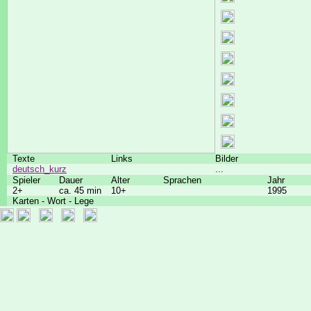
Texte
Links
Bilder
deutsch_kurz
...
Spieler
Dauer
Alter
Sprachen
Jahr
2+
ca. 45 min
10+
1995
Karten - Wort - Lege