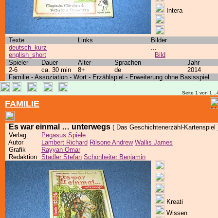
Intera
Texte
Links
Bilder
deutsch_kurz
...
english_short
Bild
Spieler
Dauer
Alter
Sprachen
Jahr
2-6
ca. 30 min
8+
de
2014
Familie - Assoziation - Wort - Erzählspiel - Erweiterung ohne Basisspiel
Seite 1 von 1 ..
FAMILIE
Es war einmal … unterwegs
( Das Geschichtenerzähl-Kartenspiel 
Verlag
Pegasus Spiele
Autor
Lambert Richard
Rilsone Andrew
Wallis James
Grafik
Rayyan Omar
Redaktion
Stadler Stefan
Schönheiter Benjamin
Kreati
Wissen