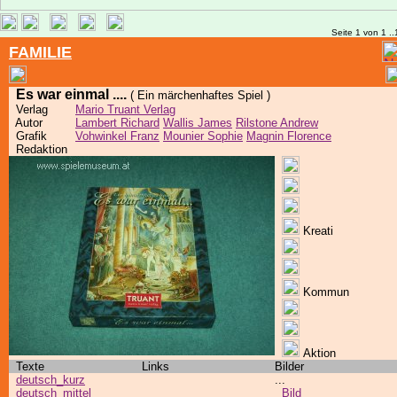
Seite 1 von 1 ..
FAMILIE
Es war einmal ....
( Ein märchenhaftes Spiel )
Verlag
Mario Truant Verlag
Autor
Lambert Richard
Wallis James
Rilstone Andrew
Grafik
Vohwinkel Franz
Mounier Sophie
Magnin Florence
Redaktion
Kreati
Kommun
Aktion
Texte
Links
Bilder
deutsch_kurz
...
deutsch_mittel
Bild