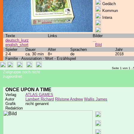
Gedäch
Kommun
Intera
Texte
Links
Bilder
deutsch_kurz
...
english_short
Bild
Spieler
Dauer
Alter
Sprachen
Jahr
2-4
ca. 30 min
8+
de
2018
Familie - Assoziation - Wort - Erzählspiel
Seite 1 von 1 ..
Zielgruppe noch nicht
zugeordnet
ONCE UPON A TIME
Verlag
ATLAS GAMES
Autor
Lambert Richard
Rilstone Andrew
Wallis James
Grafik
nicht genannt
Redaktion