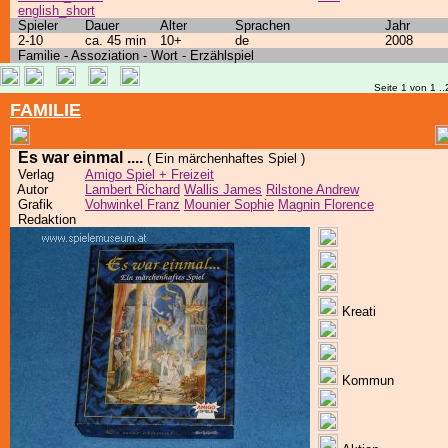
english_short
Spieler
Dauer
Alter
Sprachen
Jahr
2-10
ca. 45 min
10+
de
2008
Familie - Assoziation - Wort - Erzählspiel
Seite 1 von 1 ..
FAMILIE
Es war einmal ....
( Ein märchenhaftes Spiel )
Verlag
Amigo Spiel + Freizeit
Autor
Lambert Richard
Wallis James
Rilstone Andrew
Grafik
Vohwinkel Franz
Mounier Sophie
Magnin Florence
Redaktion
Kreati
Kommun