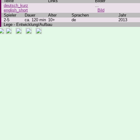
Texte
Links
Bilder
deutsch_kurz
...
english_short
Bild
Spieler
Dauer
Alter
Sprachen
Jahr
2-5
ca. 120 min
10+
de
2013
Lege - Entwicklung/Aufbau