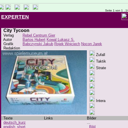
Seite 1 von 1 ..1
EXPERTEN
City Tycoon
Verlag
Rebel Centrum Gier
Autor
Bartos Hubert
Kowal Lukasz S.
Grafik
Babczynski Jakub
Rojek Wojciech
Nocon Jarek
Redaktion
Zufall
Taktik
Strate
Intera
Texte
Links
Bilder
deutsch_kurz
...
english_short
Bild