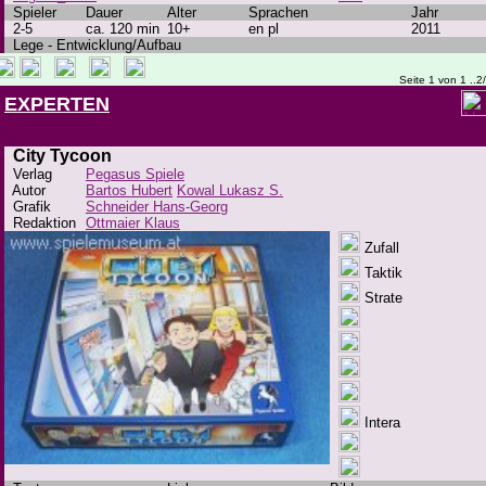
Spieler
Dauer
Alter
Sprachen
Jahr
2-5
ca. 120 min
10+
en pl
2011
Lege - Entwicklung/Aufbau
Seite 1 von 1 ..2
EXPERTEN
City Tycoon
Verlag
Pegasus Spiele
Autor
Bartos Hubert
Kowal Lukasz S.
Grafik
Schneider Hans-Georg
Redaktion
Ottmaier Klaus
Zufall
Taktik
Strate
Intera