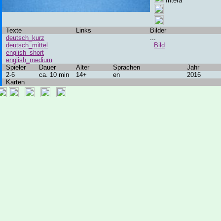
Intera
Texte
Links
Bilder
deutsch_kurz
...
deutsch_mittel
Bild
english_short
english_medium
Spieler
Dauer
Alter
Sprachen
Jahr
2-6
ca. 10 min
14+
en
2016
Karten