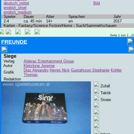
deutsch_mittel
Bild
english_short
english_medium
Spieler
Dauer
Alter
Sprachen
Jahr
2-4
ca. 45 min
14+
en
2017
Karten - Fantasy/Science Fiction/Horror - Such/Sammel/schauen
Seite 1 von 1 ..2
FREUNDE
Siege
Verlag
Alderac Entertainment Group
Autor
Kletzkine Jeremie
Diaz Alejandro
Hayes Nick
Gustafsson Stephanie
Kohler
Grafik
Thomas
Redaktion
Zufall
Taktik
Strate