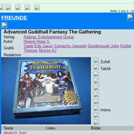
Seite 1 von 1 ..1
FREUNDE
Advanced Guildhall Fantasy The Gathering
Verlag
Alderac Entertainment Group
Autor
Hwang Hope S.
Yaple Erik-Jason
Comacho Joeseph
Goodenough John
Kohler
Grafik
Thomas
Murray AJ
Redaktion
Zufall
Taktik
Intera
Texte
Links
Bilder
deutsch_kurz
...