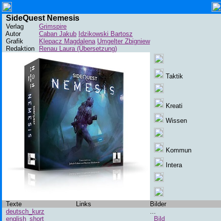
SideQuest Nemesis
Verlag
Grimspire
Autor
Caban Jakub
Idzikowski Bartosz
Grafik
Klepacz Magdalena
Umgelter Zbigniew
Redaktion
Renau Laura (Übersetzung)
Taktik
Kreati
Wissen
Kommun
Intera
Texte
Links
Bilder
deutsch_kurz
...
english_short
Bild