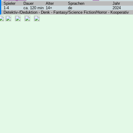
Spieler
Dauer
Alter
Sprachen
Jahr
1-4
ca. 120 min
14+
de
2024
Detektiv-/Deduktion - Denk - Fantasy/Science Fiction/Horror - Kooperativ