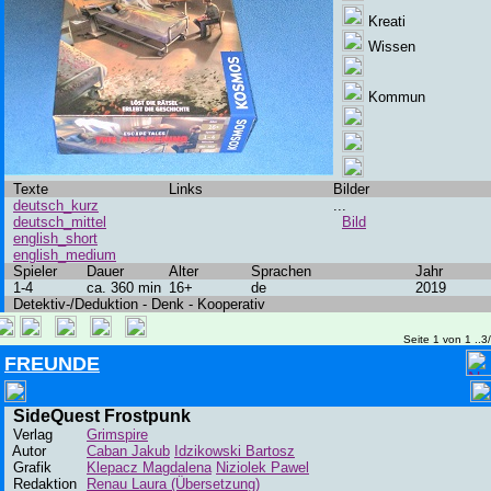
Kreati
Wissen
Kommun
Texte
Links
Bilder
deutsch_kurz
...
deutsch_mittel
Bild
english_short
english_medium
Spieler
Dauer
Alter
Sprachen
Jahr
1-4
ca. 360 min
16+
de
2019
Detektiv-/Deduktion - Denk - Kooperativ
Seite 1 von 1 ..3
FREUNDE
SideQuest Frostpunk
Verlag
Grimspire
Autor
Caban Jakub
Idzikowski Bartosz
Grafik
Klepacz Magdalena
Niziolek Pawel
Redaktion
Renau Laura (Übersetzung)