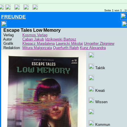
Seite 1 von 1 ..1
FREUNDE
Escape Tales Low Memory
Verlag
Kosmos Verlag
Autor
Caban Jakub
Idzikowski Bartosz
Grafik
Klepacz Magdalena
Lawnicki Mikolaj
Umgelter Zbigniew
Redaktion
Mitura Malgorzata
Querfurth Ralph
Kunz Alexandra
Taktik
Kreati
Wissen
Kommun