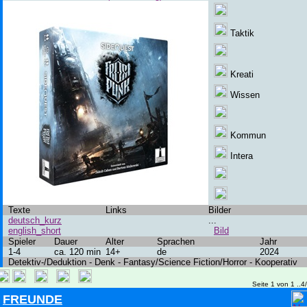
Taktik
Kreati
Wissen
Kommun
Intera
Texte
Links
Bilder
deutsch_kurz
...
english_short
Bild
Spieler
Dauer
Alter
Sprachen
Jahr
1-4
ca. 120 min
14+
de
2024
Detektiv-/Deduktion - Denk - Fantasy/Science Fiction/Horror - Kooperativ
Seite 1 von 1 ..4
FREUNDE