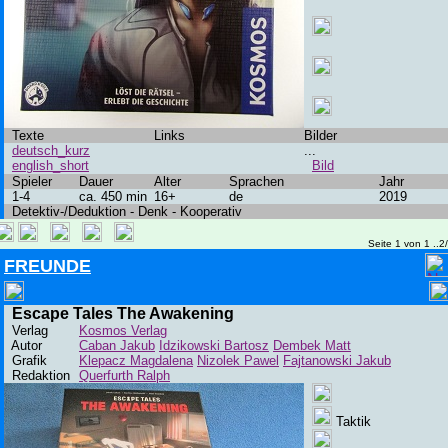
Texte
Links
Bilder
deutsch_kurz
...
english_short
Bild
Spieler
Dauer
Alter
Sprachen
Jahr
1-4
ca. 450 min
16+
de
2019
Detektiv-/Deduktion - Denk - Kooperativ
Seite 1 von 1 ..2
FREUNDE
Escape Tales The Awakening
Verlag
Kosmos Verlag
Autor
Caban Jakub
Idzikowski Bartosz
Dembek Matt
Grafik
Klepacz Magdalena
Nizolek Pawel
Fajtanowski Jakub
Redaktion
Querfurth Ralph
Taktik