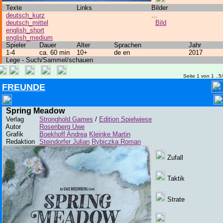
Texte
Links
Bilder
deutsch_kurz
...
deutsch_mittel
Bild
english_short
english_medium
Spieler
Dauer
Alter
Sprachen
Jahr
1-4
ca. 60 min
10+
de en
2017
Lege - Such/Sammel/schauen
Seite 1 von 1 ..5
FREUNDE
Spring Meadow
Verlag
Stronghold Games
/
Edition Spielwiese
Autor
Rosenberg Uwe
Grafik
Boekhoff Andrea
Kleinke Martin
Redaktion
Steindorfer Julian
Rybiczka Roman
Zufall
Taktik
Strate