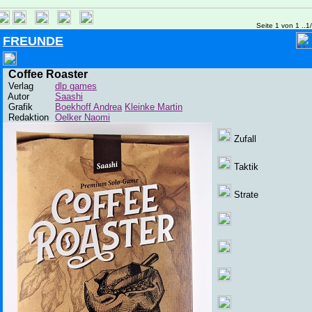
Seite 1 von 1 ..1
FREUNDE
Coffee Roaster
Verlag
dlp games
Autor
Saashi
Grafik
Boekhoff Andrea
Kleinke Martin
Redaktion
Oelker Naomi
Zufall
Taktik
Strate