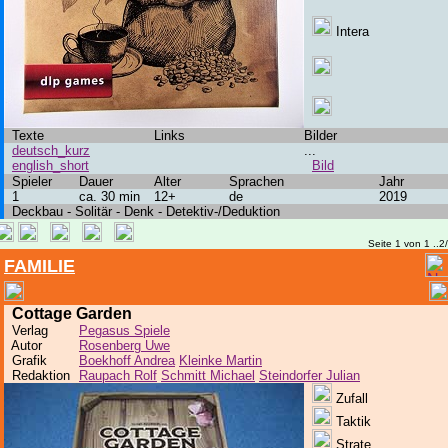
Intera
Texte
Links
Bilder
deutsch_kurz
...
english_short
Bild
Spieler
Dauer
Alter
Sprachen
Jahr
1
ca. 30 min
12+
de
2019
Deckbau - Solitär - Denk - Detektiv-/Deduktion
Seite 1 von 1 ..2
FAMILIE
Cottage Garden
Verlag
Pegasus Spiele
Autor
Rosenberg Uwe
Grafik
Boekhoff Andrea
Kleinke Martin
Redaktion
Raupach Rolf
Schmitt Michael
Steindorfer Julian
Zufall
Taktik
Strate