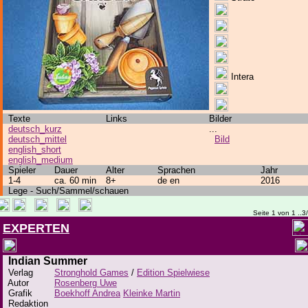
Intera
Texte
Links
Bilder
deutsch_kurz
...
deutsch_mittel
Bild
english_short
english_medium
Spieler
Dauer
Alter
Sprachen
Jahr
1-4
ca. 60 min
8+
de en
2016
Lege - Such/Sammel/schauen
Seite 1 von 1 ..3
EXPERTEN
Indian Summer
Verlag
Stronghold Games
/
Edition Spielwiese
Autor
Rosenberg Uwe
Grafik
Boekhoff Andrea
Kleinke Martin
Redaktion