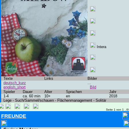
Intera
Texte
Links
Bilder
deutsch_kurz
...
english_short
Bild
Spieler
Dauer
Alter
Sprachen
Jahr
1-4
ca. 60 min
10+
en
2018
Lege - Such/Sammel/schauen - Flächenmanagement - Solitär
Seite 1 von 1 ..6
FREUNDE