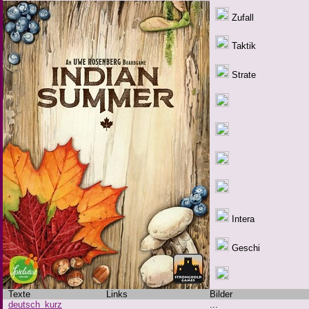
Zufall
Taktik
Strate
Intera
Geschi
Texte
Links
Bilder
deutsch_kurz
...