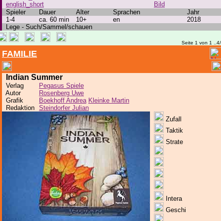
english_short
Bild
Spieler
Dauer
Alter
Sprachen
Jahr
1-4
ca. 60 min
10+
en
2018
Lege - Such/Sammel/schauen
Seite 1 von 1 ..4
FAMILIE
Indian Summer
Verlag
Pegasus Spiele
Autor
Rosenberg Uwe
Grafik
Boekhoff Andrea
Kleinke Martin
Redaktion
Steindorfer Julian
Zufall
Taktik
Strate
Intera
Geschi