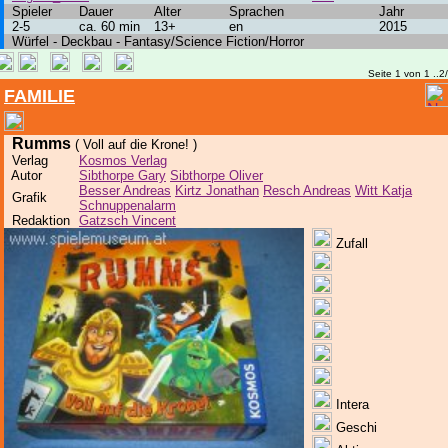
Spieler
Dauer
Alter
Sprachen
Jahr
2-5
ca. 60 min
13+
en
2015
Würfel - Deckbau - Fantasy/Science Fiction/Horror
Seite 1 von 1 ..2
FAMILIE
Rumms
( Voll auf die Krone! )
Verlag
Kosmos Verlag
Autor
Sibthorpe Gary
Sibthorpe Oliver
Besser Andreas
Kirtz Jonathan
Resch Andreas
Witt Katja
Grafik
Schnuppenalarm
Redaktion
Gatzsch Vincent
Zufall
Intera
Geschi