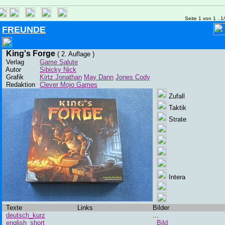
Seite 1 von 1 ..1
FREUNDE
King's Forge
( 2. Auflage )
Verlag
Game Salute
Autor
Sibicky Nick
Grafik
Kirtz Jonathan
May Dann
Jones Cody
Redaktion
Clever Mojo Games
Zufall
Taktik
Strate
Intera
Texte
Links
Bilder
deutsch_kurz
...
english_short
Bild