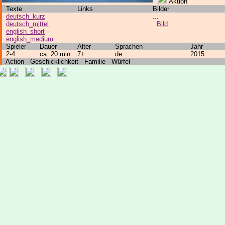
Aktion
Texte
Links
Bilder
deutsch_kurz
...
deutsch_mittel
Bild
english_short
english_medium
Spieler
Dauer
Alter
Sprachen
Jahr
2-4
ca. 20 min
7+
de
2015
Action - Geschicklichkeit - Familie - Würfel