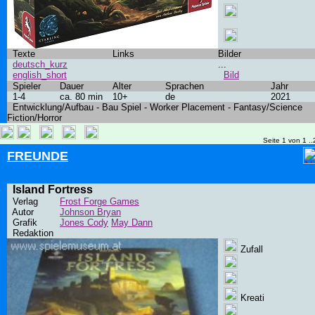
Texte
Links
Bilder
deutsch_kurz
...
english_short
Bild
Spieler
Dauer
Alter
Sprachen
Jahr
1-4
ca. 80 min
10+
de
2021
Entwicklung/Aufbau - Bau Spiel - Worker Placement - Fantasy/Science
Fiction/Horror
Seite 1 von 1 ..
FREUNDE
Island Fortress
Verlag
Frost Forge Games
Autor
Johnson Bryan
Grafik
Jones Cody
May Dann
Redaktion
Zufall
Kreati