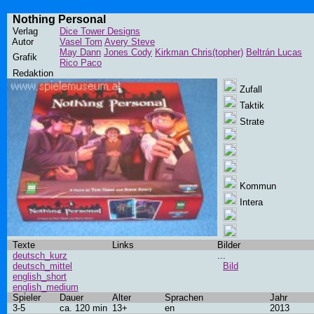
Nothing Personal
Verlag
Dice Tower Designs
Autor
Vasel Tom
Avery Steve
May Dann
Jones Cody
Kirkman Chris(topher)
Beltrán Lucas
Grafik
Rico Paco
Redaktion
Zufall
Taktik
Strate
Kommun
Intera
Texte
Links
Bilder
deutsch_kurz
...
deutsch_mittel
Bild
english_short
english_medium
Spieler
Dauer
Alter
Sprachen
Jahr
3-5
ca. 120 min
13+
en
2013