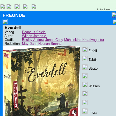
Seite 1 von 1 ..
FREUNDE
Everdell
Verlag
Pegasus Spiele
Autor
Wilson James A.
Grafik
Bosley Andrew
Jones Cody
Mühlenkind Kreativagentur
Redaktion
May Dann
Noonan Brenna
Zufall
Taktik
Strate
Wissen
Intera