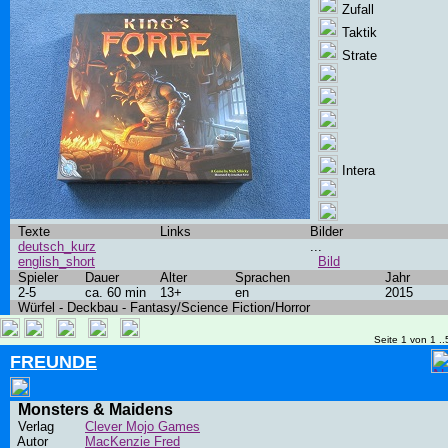
Zufall
Taktik
Strate
Intera
Texte
Links
Bilder
deutsch_kurz
...
english_short
Bild
Spieler
Dauer
Alter
Sprachen
Jahr
2-5
ca. 60 min
13+
en
2015
Würfel - Deckbau - Fantasy/Science Fiction/Horror
Seite 1 von 1 ..
FREUNDE
Monsters & Maidens
Verlag
Clever Mojo Games
Autor
MacKenzie Fred