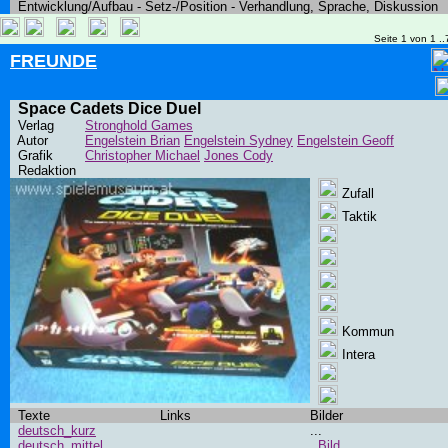
Entwicklung/Aufbau - Setz-/Position - Verhandlung, Sprache, Diskussion
Seite 1 von 1 ..
FREUNDE
Space Cadets Dice Duel
Verlag
Stronghold Games
Autor
Engelstein Brian
Engelstein Sydney
Engelstein Geoff
Grafik
Christopher Michael
Jones Cody
Redaktion
Zufall
Taktik
Kommun
Intera
Texte
Links
Bilder
deutsch_kurz
...
deutsch_mittel
Bild