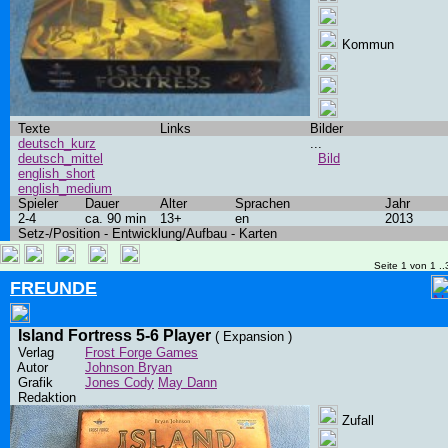
Kommun
Texte
Links
Bilder
deutsch_kurz
...
deutsch_mittel
Bild
english_short
english_medium
Spieler
Dauer
Alter
Sprachen
Jahr
2-4
ca. 90 min
13+
en
2013
Setz-/Position - Entwicklung/Aufbau - Karten
Seite 1 von 1 ..
FREUNDE
Island Fortress 5-6 Player
( Expansion )
Verlag
Frost Forge Games
Autor
Johnson Bryan
Grafik
Jones Cody
May Dann
Redaktion
Zufall