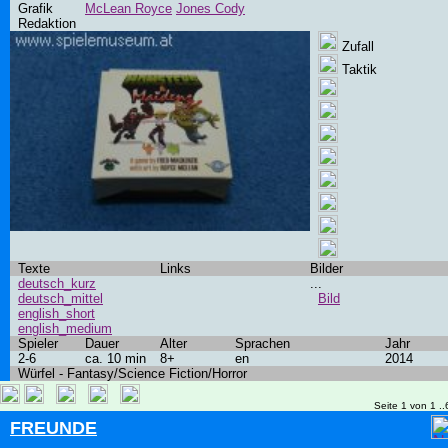
Grafik
McLean Royce
Jones Cody
Redaktion
Zufall
Taktik
Texte
Links
Bilder
deutsch_kurz
...
deutsch_mittel
Bild
english_short
english_medium
Spieler
Dauer
Alter
Sprachen
Jahr
2-6
ca. 10 min
8+
en
2014
Würfel - Fantasy/Science Fiction/Horror
Seite 1 von 1 ..
FREUNDE