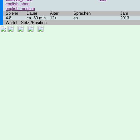
english_short
english_medium
Spieler
Dauer
Alter
Sprachen
Jahr
4-8
ca. 30 min
12+
en
2013
Würfel - Setz-/Position