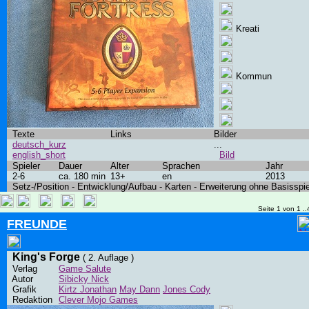
Kreati
Kommun
Texte
Links
Bilder
deutsch_kurz
...
english_short
Bild
Spieler
Dauer
Alter
Sprachen
Jahr
2-6
ca. 180 min
13+
en
2013
Setz-/Position - Entwicklung/Aufbau - Karten - Erweiterung ohne Basisspie
Seite 1 von 1 ..
FREUNDE
King's Forge
( 2. Auflage )
Verlag
Game Salute
Autor
Sibicky Nick
Grafik
Kirtz Jonathan
May Dann
Jones Cody
Redaktion
Clever Mojo Games