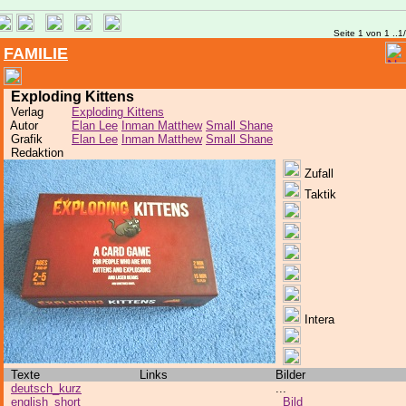
Seite 1 von 1 ..1
FAMILIE
Exploding Kittens
Verlag
Exploding Kittens
Autor
Elan Lee
Inman Matthew
Small Shane
Grafik
Elan Lee
Inman Matthew
Small Shane
Redaktion
Zufall
Taktik
Intera
Texte
Links
Bilder
deutsch_kurz
...
english_short
Bild