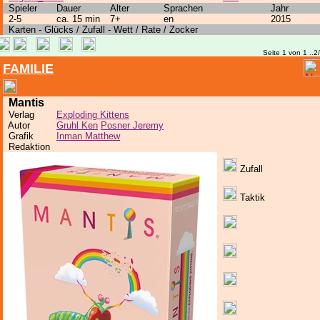
Spieler
Dauer
Alter
Sprachen
Jahr
2-5
ca. 15 min
7+
en
2015
Karten - Glücks / Zufall - Wett / Rate / Zocker
Seite 1 von 1 ..2
FAMILIE
Mantis
Verlag
Exploding Kittens
Autor
Gruhl Ken
Posner Jeremy
Grafik
Inman Matthew
Redaktion
Zufall
Taktik