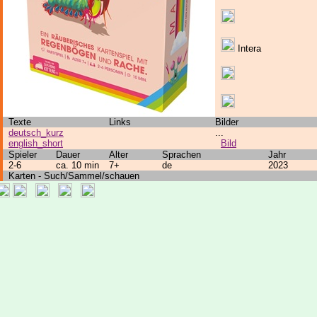
Intera
Texte
Links
Bilder
deutsch_kurz
...
english_short
Bild
Spieler
Dauer
Alter
Sprachen
Jahr
2-6
ca. 10 min
7+
de
2023
Karten - Such/Sammel/schauen