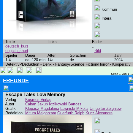
Kommun
Intera
Texte
Links
Bilder
deutsch_kurz
...
english_short
Bild
Spieler
Dauer
Alter
Sprachen
Jahr
1-4
ca. 120 min
14+
de
2024
Detektiv-/Deduktion - Denk - Fantasy/Science Fiction/Horror - Kooperativ
Seite 1 von 1 ..
FREUNDE
Escape Tales Low Memory
Verlag
Kosmos Verlag
Autor
Caban Jakub
Idzikowski Bartosz
Grafik
Klepacz Magdalena
Lawnicki Mikolaj
Umgelter Zbigniew
Redaktion
Mitura Malgorzata
Querfurth Ralph
Kunz Alexandra