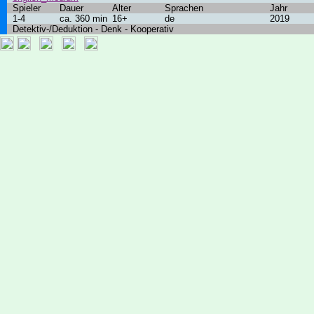
Spieler
Dauer
Alter
Sprachen
Jahr
1-4
ca. 360 min
16+
de
2019
Detektiv-/Deduktion - Denk - Kooperativ