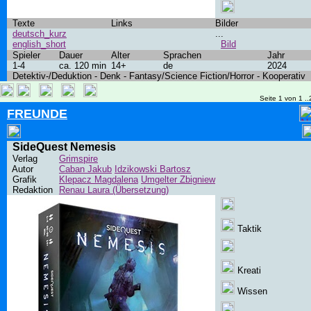
Texte
Links
Bilder
deutsch_kurz
...
english_short
Bild
Spieler
Dauer
Alter
Sprachen
Jahr
1-4
ca. 120 min
14+
de
2024
Detektiv-/Deduktion - Denk - Fantasy/Science Fiction/Horror - Kooperativ
Seite 1 von 1 ..
FREUNDE
SideQuest Nemesis
Verlag
Grimspire
Autor
Caban Jakub
Idzikowski Bartosz
Grafik
Klepacz Magdalena
Umgelter Zbigniew
Redaktion
Renau Laura (Übersetzung)
Taktik
Kreati
Wissen