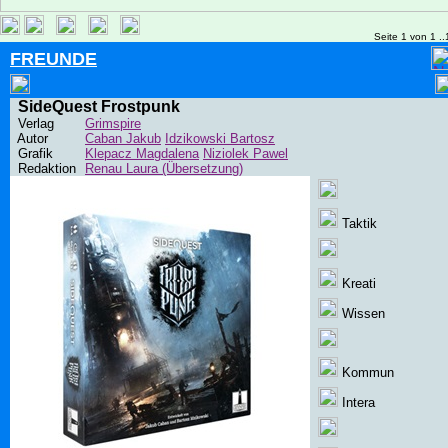
Seite 1 von 1 ..
FREUNDE
SideQuest Frostpunk
Verlag
Grimspire
Autor
Caban Jakub
Idzikowski Bartosz
Grafik
Klepacz Magdalena
Niziolek Pawel
Redaktion
Renau Laura (Übersetzung)
Taktik
Kreati
Wissen
Kommun
Intera