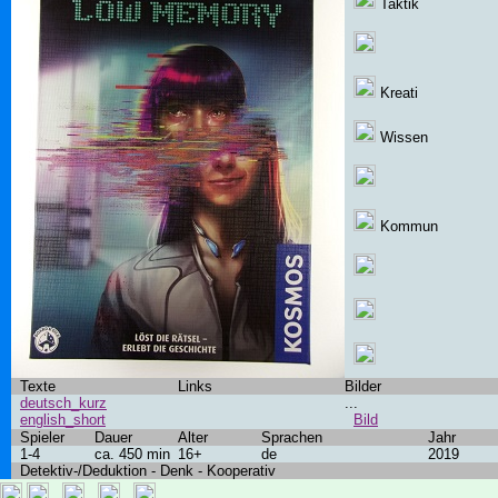
Taktik
Kreati
Wissen
Kommun
Texte
Links
Bilder
deutsch_kurz
...
english_short
Bild
Spieler
Dauer
Alter
Sprachen
Jahr
1-4
ca. 450 min
16+
de
2019
Detektiv-/Deduktion - Denk - Kooperativ