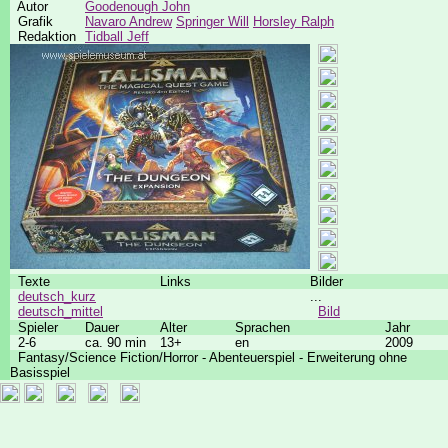
Autor
Goodenough John
Grafik
Navaro Andrew
Springer Will
Horsley Ralph
Redaktion
Tidball Jeff
Texte
Links
Bilder
deutsch_kurz
...
deutsch_mittel
Bild
Spieler
Dauer
Alter
Sprachen
Jahr
2-6
ca. 90 min
13+
en
2009
Fantasy/Science Fiction/Horror - Abenteuerspiel - Erweiterung ohne
Basisspiel