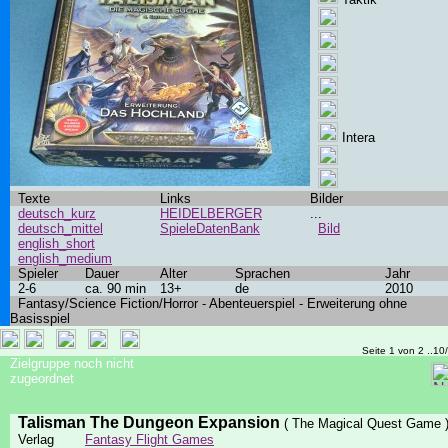
Intera
Texte
Links
Bilder
deutsch_kurz
HEIDELBERGER
...
deutsch_mittel
SpieleDatenBank
Bild
english_short
english_medium
Spieler
Dauer
Alter
Sprachen
Jahr
2-6
ca. 90 min
13+
de
2010
Fantasy/Science Fiction/Horror - Abenteuerspiel - Erweiterung ohne
Basisspiel
Seite 1 von 2 ..10
Zielgruppe noch nicht
zugeordnet
Talisman The Dungeon Expansion
( The Magical Quest Game 
Verlag
Fantasy Flight Games