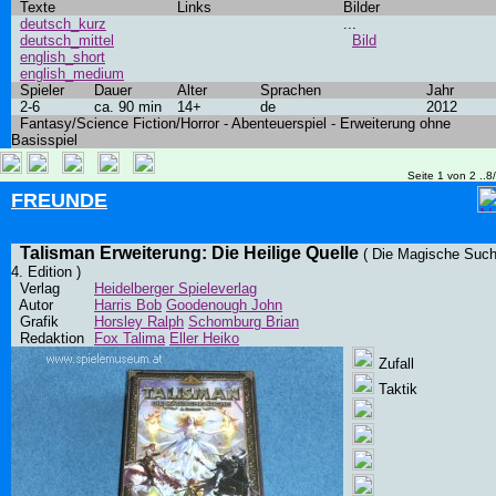
Texte
Links
Bilder
deutsch_kurz
...
deutsch_mittel
Bild
english_short
english_medium
Spieler
Dauer
Alter
Sprachen
Jahr
2-6
ca. 90 min
14+
de
2012
Fantasy/Science Fiction/Horror - Abenteuerspiel - Erweiterung ohne
Basisspiel
Seite 1 von 2 ..8
FREUNDE
Talisman Erweiterung: Die Heilige Quelle
( Die Magische Suc
4. Edition )
Verlag
Heidelberger Spieleverlag
Autor
Harris Bob
Goodenough John
Grafik
Horsley Ralph
Schomburg Brian
Redaktion
Fox Talima
Eller Heiko
Zufall
Taktik