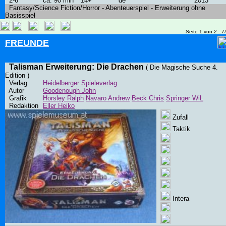
2-6
ca. 90 min
14+
de
2013
Fantasy/Science Fiction/Horror - Abenteuerspiel - Erweiterung ohne
Basisspiel
Seite 1 von 2 ..7
FREUNDE
Talisman Erweiterung: Die Drachen
( Die Magische Suche 4.
Edition )
Verlag
Heidelberger Spieleverlag
Autor
Goodenough John
Grafik
Horsley Ralph
Navaro Andrew
Beck Chris
Springer WiL
Redaktion
Eller Heiko
Zufall
Taktik
Intera