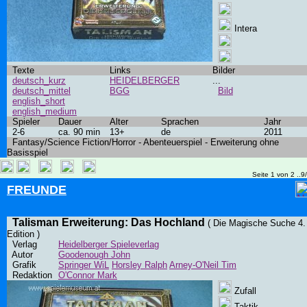
Intera
Texte
Links
Bilder
deutsch_kurz
HEIDELBERGER
...
deutsch_mittel
BGG
Bild
english_short
english_medium
Spieler
Dauer
Alter
Sprachen
Jahr
2-6
ca. 90 min
13+
de
2011
Fantasy/Science Fiction/Horror - Abenteuerspiel - Erweiterung ohne
Basisspiel
Seite 1 von 2 ..9
FREUNDE
Talisman Erweiterung: Das Hochland
( Die Magische Suche 4.
Edition )
Verlag
Heidelberger Spieleverlag
Autor
Goodenough John
Grafik
Springer WiL
Horsley Ralph
Arney-O'Neil Tim
Redaktion
O'Connor Mark
Zufall
Taktik