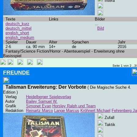
Intera
Texte
Links
Bilder
deutsch_kurz
...
deutsch_mittel
Bild
english_short
english_medium
Spieler
Dauer
Alter
Sprachen
Jahr
2-6
ca. 90 min
14+
de
2016
Fantasy/Science Fiction/Horror - Abenteuerspiel - Erweiterung ohne
Basisspiel
Seite 1 von 2 ..3
FREUNDE
Talisman Erweiterung: Der Vorbote
( Die Magische Suche 4.
Edition )
Verlag
Heidelberger Spieleverlag
Autor
Bailey Samuel W.
Grafik
Simonet Evan
Horsley Ralph und Team
Redaktion
Reinartz Marco
Lange Marcus
Kröhnert Michael
Fehrenberg J
Zufall
Taktik