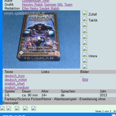
Autor
Goodenough John
Grafik
Horsley Ralph
Springer WiL
Team
Redaktion
Eller Heiko
Siedek Ralph
Zufall
Taktik
Intera
Texte
Links
Bilder
deutsch_kurz
...
deutsch_mittel
Bild
english_short
english_medium
Spieler
Dauer
Alter
Sprachen
Jahr
2-6
ca. 90 min
14+
de
2013
Fantasy/Science Fiction/Horror - Abenteuerspiel - Erweiterung ohne
Basisspiel
Seite 1 von 2 ..6