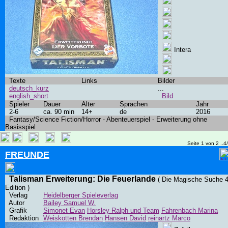
Intera
Texte
Links
Bilder
deutsch_kurz
...
english_short
Bild
Spieler
Dauer
Alter
Sprachen
Jahr
2-6
ca. 90 min
14+
de
2016
Fantasy/Science Fiction/Horror - Abenteuerspiel - Erweiterung ohne
Basisspiel
Seite 1 von 2 ..4
FREUNDE
Talisman Erweiterung: Die Feuerlande
( Die Magische Suche 4
Edition )
Verlag
Heidelberger Spieleverlag
Autor
Bailey Samuel W.
Grafik
Simonet Evan
Horsley Ralph und Team
Fahrenbach Marina
Redaktion
Weiskotten Brendan
Hansen David
reinartz Marco