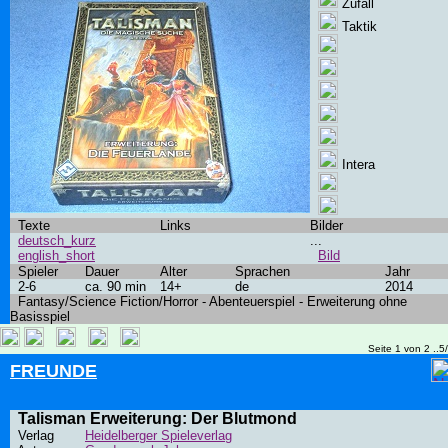
Zufall
Taktik
Intera
Texte
Links
Bilder
deutsch_kurz
...
english_short
Bild
Spieler
Dauer
Alter
Sprachen
Jahr
2-6
ca. 90 min
14+
de
2014
Fantasy/Science Fiction/Horror - Abenteuerspiel - Erweiterung ohne
Basisspiel
Seite 1 von 2 ..5
FREUNDE
Talisman Erweiterung: Der Blutmond
Verlag
Heidelberger Spieleverlag