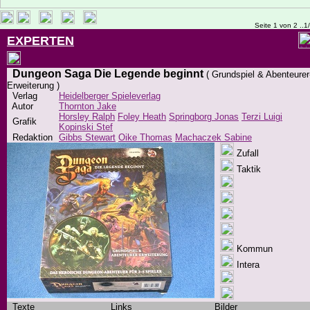
Seite 1 von 2 ..1
EXPERTEN
Dungeon Saga Die Legende beginnt
( Grundspiel & Abenteurer
Erweiterung )
Verlag
Heidelberger Spieleverlag
Autor
Thornton Jake
Horsley Ralph
Foley Heath
Springborg Jonas
Terzi Luigi
Grafik
Kopinski Stef
Redaktion
Gibbs Stewart
Oike Thomas
Machaczek Sabine
Zufall
Taktik
Kommun
Intera
Texte
Links
Bilder