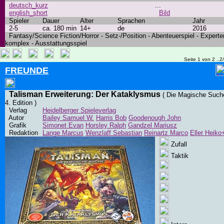
deutsch_kurz
...
english_short
Bild
Spieler
Dauer
Alter
Sprachen
Jahr
2-5
ca. 180 min
14+
de
2016
Fantasy/Science Fiction/Horror - Setz-/Position - Abenteuerspiel - Experte
komplex - Ausstattungsspiel
Seite 1 von 2 ..2
FREUNDE
Talisman Erweiterung: Der Kataklysmus
( Die Magische Such
4. Edition )
Verlag
Heidelberger Spieleverlag
Autor
Bailey Samuel W.
Harris Bob
Goodenough John
Grafik
Simonet Evan
Horsley Ralph
Gandzel Mariusz
Redaktion
Lange Marcus
Wenzlaff Sebastian
Reinartz Marco
Eller Heiko
Zufall
Taktik