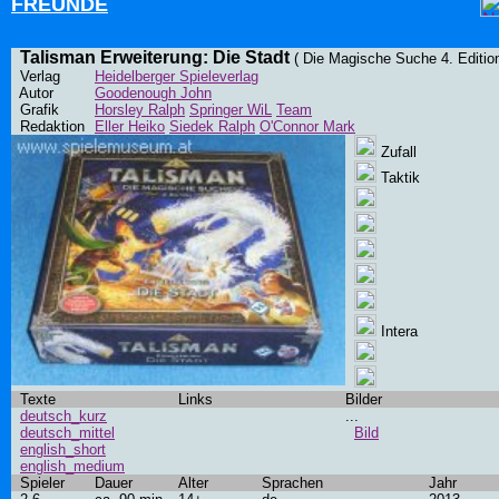
FREUNDE
Talisman Erweiterung: Die Stadt
( Die Magische Suche 4. Edition
Verlag
Heidelberger Spieleverlag
Autor
Goodenough John
Grafik
Horsley Ralph
Springer WiL
Team
Redaktion
Eller Heiko
Siedek Ralph
O'Connor Mark
Zufall
Taktik
Intera
Texte
Links
Bilder
deutsch_kurz
...
deutsch_mittel
Bild
english_short
english_medium
Spieler
Dauer
Alter
Sprachen
Jahr