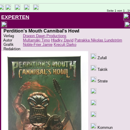
Seite 1 von 1 ..1
EXPERTEN
Perdition's Mouth Cannibal's Howl
Verlag
Dragon Dawn Productions
Autor
Multamäki Timo
Hladky David
Patrakka Nikolas Lundström
Grafik
Noble-Frier Jamie
Kreculj Darko
Redaktion
Zufall
Taktik
Strate
Kommun