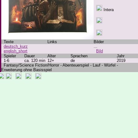
Intera
Texte
Links
Bilder
deutsch_kurz
...
english_short
Bild
Spieler
Dauer
Alter
Sprachen
Jahr
1-6
ca. 120 min
12+
de
2019
Fantasy/Science Fiction/Horror - Abenteuerspiel - Lauf - Würfel -
Erweiterung ohne Basisspiel