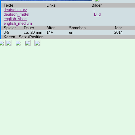
Texte
Links
Bilder
deutsch_kurz
...
deutsch_mittel
Bild
english_short
english_medium
Spieler
Dauer
Alter
Sprachen
Jahr
3-5
ca. 20 min
14+
en
2014
Karten - Setz-/Position