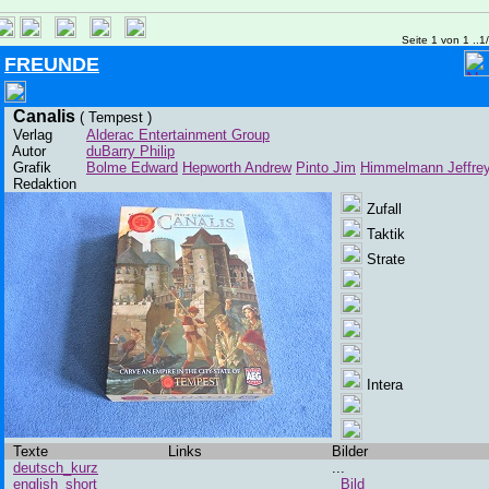
Seite 1 von 1 ..1
FREUNDE
Canalis
( Tempest )
Verlag
Alderac Entertainment Group
Autor
duBarry Philip
Grafik
Bolme Edward
Hepworth Andrew
Pinto Jim
Himmelmann Jeffre
Redaktion
Zufall
Taktik
Strate
Intera
Texte
Links
Bilder
deutsch_kurz
...
english_short
Bild