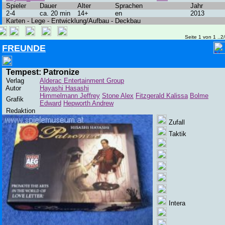
Spieler
Dauer
Alter
Sprachen
Jahr
2-4
ca. 20 min
14+
en
2013
Karten - Lege - Entwicklung/Aufbau - Deckbau
Seite 1 von 1 ..2
FREUNDE
Tempest: Patronize
Verlag
Alderac Entertainment Group
Autor
Hayashi Hasashi
Himmelmann Jeffrey
Stone Alex
Fitzgerald Kalissa
Bolme
Grafik
Edward
Hepworth Andrew
Redaktion
Zufall
Taktik
Intera