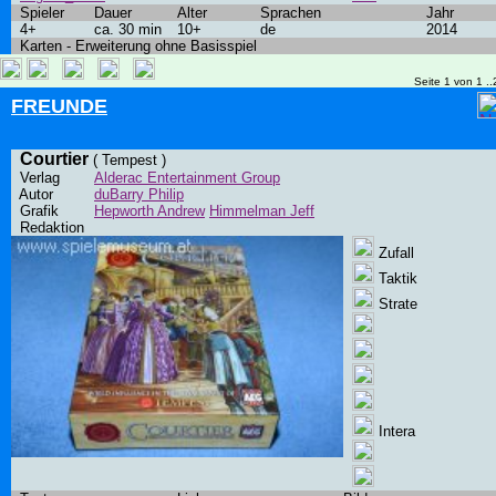
Spieler
Dauer
Alter
Sprachen
Jahr
4+
ca. 30 min
10+
de
2014
Karten - Erweiterung ohne Basisspiel
Seite 1 von 1 ..
FREUNDE
Courtier
( Tempest )
Verlag
Alderac Entertainment Group
Autor
duBarry Philip
Grafik
Hepworth Andrew
Himmelman Jeff
Redaktion
Zufall
Taktik
Strate
Intera