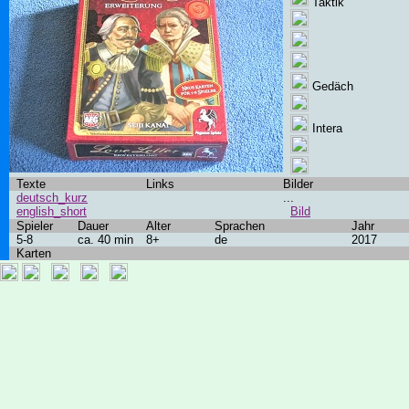
Taktik
Gedäch
Intera
Texte
Links
Bilder
deutsch_kurz
...
english_short
Bild
Spieler
Dauer
Alter
Sprachen
Jahr
5-8
ca. 40 min
8+
de
2017
Karten