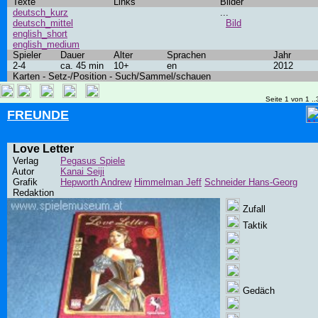
Texte
Links
Bilder
deutsch_kurz
...
deutsch_mittel
Bild
english_short
english_medium
Spieler
Dauer
Alter
Sprachen
Jahr
2-4
ca. 45 min
10+
en
2012
Karten - Setz-/Position - Such/Sammel/schauen
Seite 1 von 1 ..
FREUNDE
Love Letter
Verlag
Pegasus Spiele
Autor
Kanai Seiji
Grafik
Hepworth Andrew
Himmelman Jeff
Schneider Hans-Georg
Redaktion
Zufall
Taktik
Gedäch