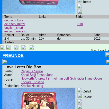
Intera
Texte
Links
Bilder
deutsch_kurz
...
deutsch_mittel
Bild
english_short
english_medium
Spieler
Dauer
Alter
Sprachen
Jahr
2-4
ca. 30 min
10+
de
2013
Karten
Seite 1 von 1 ..
FREUNDE
Love Letter Big Box
Verlag
Pegasus Spiele
Autor
Kanai Seiji
Zinser John
Hepworth Andrew
Himmelman Jeff
Schneider Hans-Georg
Grafik
Conrad Christine
Redaktion
Kröpke Henning
Zufall
Taktik