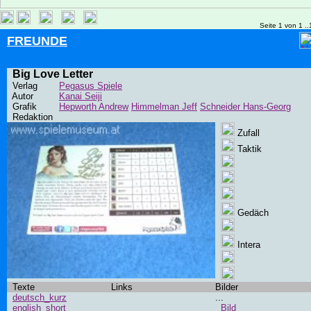
Seite 1 von 1 ..
FREUNDE
Big Love Letter
Verlag
Pegasus Spiele
Autor
Kanai Seiji
Grafik
Hepworth Andrew
Himmelman Jeff
Schneider Hans-Georg
Redaktion
Zufall
Taktik
Gedäch
Intera
Texte
Links
Bilder
deutsch_kurz
...
english_short
Bild