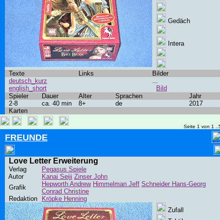
Gedäch
Intera
Texte
Links
Bilder
deutsch_kurz
...
english_short
Bild
Spieler
Dauer
Alter
Sprachen
Jahr
2-8
ca. 40 min
8+
de
2017
Karten
Seite 1 von 1 ..
FREUNDE
Love Letter Erweiterung
Verlag
Pegasus Spiele
Autor
Kanai Seiji
Zinser John
Hepworth Andrew
Himmelman Jeff
Schneider Hans-Georg
Grafik
Conrad Christine
Redaktion
Kröpke Henning
Zufall