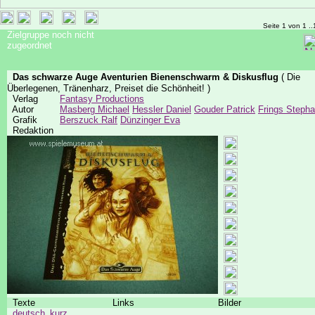
Seite 1 von 1 ..
Zielgruppe noch nicht
zugeordnet
Das schwarze Auge Aventurien Bienenschwarm & Diskusflug
( Die
Überlegenen, Tränenharz, Preiset die Schönheit! )
Verlag
Fantasy Productions
Autor
Masberg Michael
Hessler Daniel
Gouder Patrick
Frings Steph
Grafik
Berszuck Ralf
Dünzinger Eva
Redaktion
Texte
Links
Bilder
deutsch_kurz
...