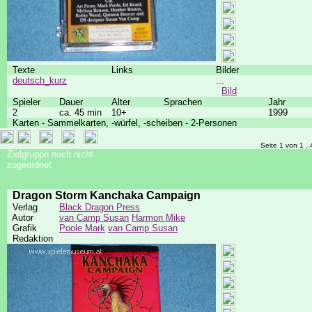
Texte
Links
Bilder
deutsch_kurz
...
Bild
Spieler
Dauer
Alter
Sprachen
Jahr
2
ca. 45 min
10+
1999
Karten - Sammelkarten, -würfel, -scheiben - 2-Personen
Seite 1 von 1 ..
Zielgruppe noch nicht
zugeordnet
Dragon Storm Kanchaka Campaign
Verlag
Black Dragon Press
Autor
van Camp Susan
Harmon Mike
Grafik
Poole Mark
van Camp Susan
Redaktion