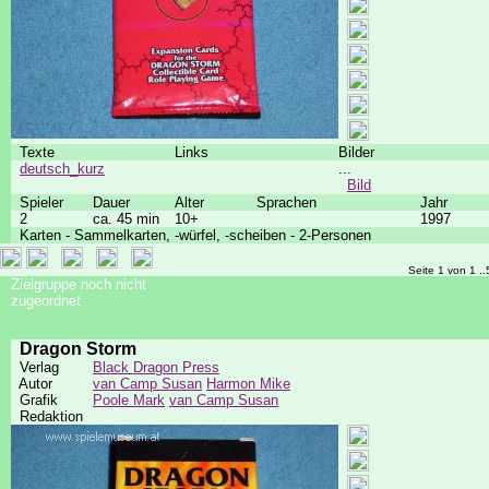
Texte
Links
Bilder
deutsch_kurz
...
Bild
Spieler
Dauer
Alter
Sprachen
Jahr
2
ca. 45 min
10+
1997
Karten - Sammelkarten, -würfel, -scheiben - 2-Personen
Seite 1 von 1 ..
Zielgruppe noch nicht
zugeordnet
Dragon Storm
Verlag
Black Dragon Press
Autor
van Camp Susan
Harmon Mike
Grafik
Poole Mark
van Camp Susan
Redaktion