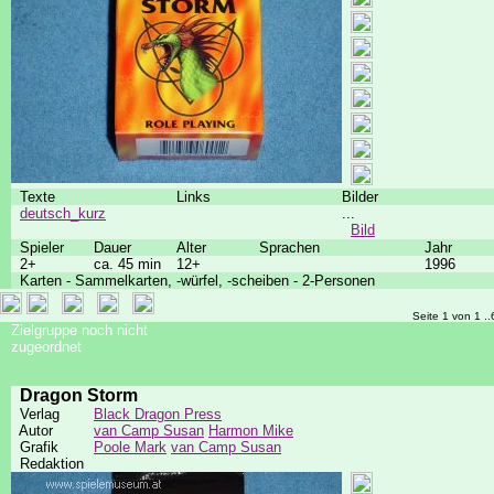
Texte
Links
Bilder
deutsch_kurz
...
Bild
Spieler
Dauer
Alter
Sprachen
Jahr
2+
ca. 45 min
12+
1996
Karten - Sammelkarten, -würfel, -scheiben - 2-Personen
Seite 1 von 1 ..
Zielgruppe noch nicht
zugeordnet
Dragon Storm
Verlag
Black Dragon Press
Autor
van Camp Susan
Harmon Mike
Grafik
Poole Mark
van Camp Susan
Redaktion