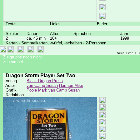
Texte
Links
Bilder
...
Spieler
Dauer
Alter
Sprachen
Jahr
2
ca. 45 min
10+
1999
Karten - Sammelkarten, -würfel, -scheiben - 2-Personen
Seite 1 von 1 ..
Zielgruppe noch nicht
zugeordnet
Dragon Storm Player Set Two
Verlag
Black Dragon Press
Autor
van Camp Susan
Harmon Mike
Grafik
Poole Mark
van Camp Susan
Redaktion