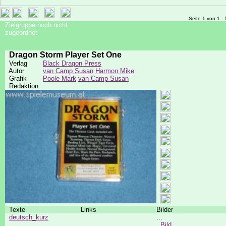
Seite 1 von 1 ..
Zielgruppe noch nicht
zugeordnet
Dragon Storm Player Set One
Verlag
Black Dragon Press
Autor
van Camp Susan
Harmon Mike
Grafik
Poole Mark
van Camp Susan
Redaktion
Texte
Links
Bilder
deutsch_kurz
...
Bild