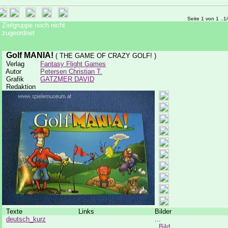
Seite 1 von 1 ..1
Zielgruppe noch nicht
zugeordnet
Golf MANIA!
( THE GAME OF CRAZY GOLF! )
Verlag
Fantasy Flight Games
Autor
Petersen Christian T.
Grafik
GATZMER DAVID
Redaktion
Texte
Links
Bilder
deutsch_kurz
...
Bild