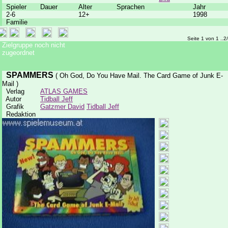
Spieler
Dauer
Alter
Sprachen
Jahr
2-6
12+
1998
Familie
Seite 1 von 1 ..2
Zielgruppe noch nicht
zugeordnet
SPAMMERS
( Oh God, Do You Have Mail. The Card Game of Junk E-
Mail )
Verlag
ATLAS GAMES
Autor
Tidball Jeff
Grafik
Gatzmer David
Tidball Jeff
Redaktion