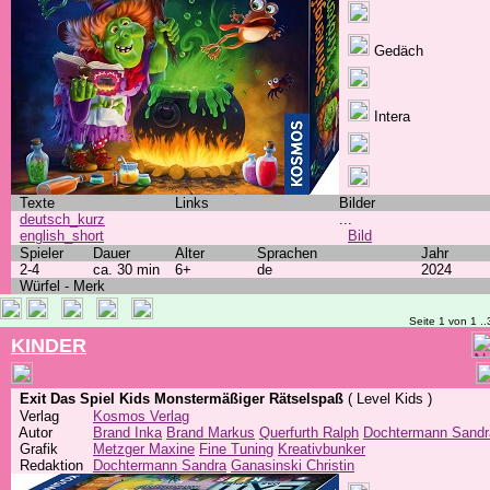
Gedäch
Intera
Texte
Links
Bilder
deutsch_kurz
...
english_short
Bild
Spieler
Dauer
Alter
Sprachen
Jahr
2-4
ca. 30 min
6+
de
2024
Würfel - Merk
Seite 1 von 1 ..
KINDER
Exit Das Spiel Kids Monstermäßiger Rätselspaß
( Level Kids )
Verlag
Kosmos Verlag
Autor
Brand Inka
Brand Markus
Querfurth Ralph
Dochtermann Sandr
Grafik
Metzger Maxine
Fine Tuning
Kreativbunker
Redaktion
Dochtermann Sandra
Ganasinski Christin