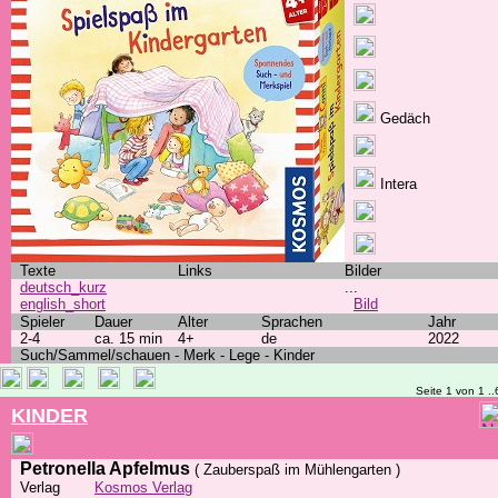
Gedäch
Intera
Texte
Links
Bilder
deutsch_kurz
...
english_short
Bild
Spieler
Dauer
Alter
Sprachen
Jahr
2-4
ca. 15 min
4+
de
2022
Such/Sammel/schauen - Merk - Lege - Kinder
Seite 1 von 1 ..
KINDER
Petronella Apfelmus
( Zauberspaß im Mühlengarten )
Verlag
Kosmos Verlag