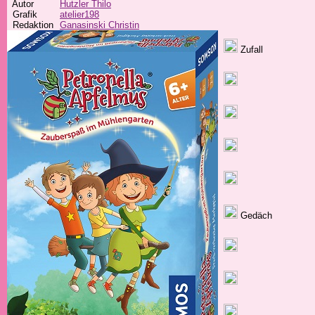
Autor
Hutzler Thilo
Grafik
atelier198
Redaktion
Ganasinski Christin
Zufall
Gedäch