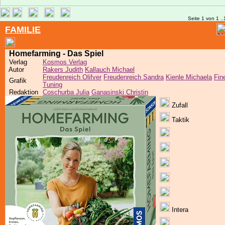
Seite 1 von 1 ..
FAMILIE
Homefarming - Das Spiel
Verlag
Kosmos Verlag
Autor
Rakers Judith
Kallauch Michael
Freudenreich Olifver
Freudenreich Sandra
Kienle Michaela
Fin
Grafik
Tuning
Redaktion
Coschurba Julia
Ganasinski Christin
Zufall
Taktik
Intera