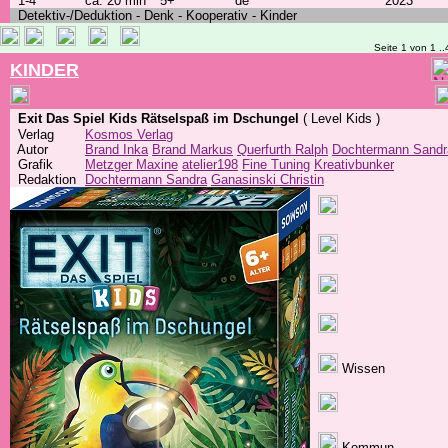
1-4
ca. 20 min
5+
de
2023
Detektiv-/Deduktion - Denk - Kooperativ - Kinder
Seite 1 von 1 ..
KINDER
Exit Das Spiel Kids Rätselspaß im Dschungel
( Level Kids )
Verlag
Kosmos Verlag
Autor
Brand Inka
Brand Markus
Querfurth Ralph
Dochtermann Sandr
Grafik
Metzger Maxine
atelier198
Fine Tuning
Kreativbunker
Redaktion
Dochtermann Sandra
Ganasinski Christin
Wissen
Kommun