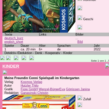
Geschi
Texte
Links
Bilder
deutsch_kurz
...
english_short
Bild
Spieler
Dauer
Alter
Sprachen
Jahr
1
ca. 20 min
6+
de
2022
Detektiv-/Deduktion - Denk - Kooperativ - Kinder
Seite 1 von 1 ..
KINDER
Meine Freundin Conni Spielspaß im Kindergarten
Verlag
Kosmos Verlag
Autor
Hutzler Thilo
Grafik
Fiore GmbH
Wenzel-BürgerEva
Görrissen Janina
Redaktion
Ganasinski Christin
Zufall