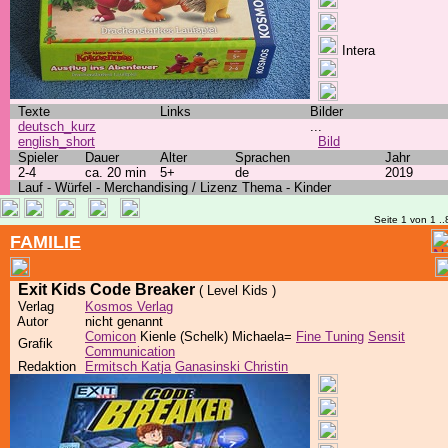
Intera
Texte
Links
Bilder
deutsch_kurz
...
english_short
Bild
Spieler
Dauer
Alter
Sprachen
Jahr
2-4
ca. 20 min
5+
de
2019
Lauf - Würfel - Merchandising / Lizenz Thema - Kinder
Seite 1 von 1 ..
FAMILIE
Exit Kids Code Breaker
( Level Kids )
Verlag
Kosmos Verlag
Autor
nicht genannt
Comicon
Kienle (Schelk) Michaela=
Fine Tuning
Sensit
Grafik
Communication
Redaktion
Ermitsch Katja
Ganasinski Christin