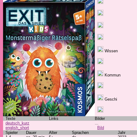
Wissen
Kommun
Geschi
Texte
Links
Bilder
deutsch_kurz
...
english_short
Bild
Spieler
Dauer
Alter
Sprachen
Jahr