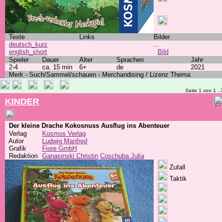
Texte
Links
Bilder
deutsch_kurz
...
english_short
Bild
Spieler
Dauer
Alter
Sprachen
Jahr
2-4
ca. 15 min
6+
de
2021
Merk - Such/Sammel/schauen - Merchandising / Lizenz Thema
Seite 1 von 1 ..
KINDER
Der kleine Drache Kokosnuss Ausflug ins Abenteuer
Verlag
Kosmos Verlag
Autor
Ludwig Manfred
Grafik
Fiore GmbH
Redaktion
Ganasinski Christin
Coschuba Julia
Zufall
Taktik