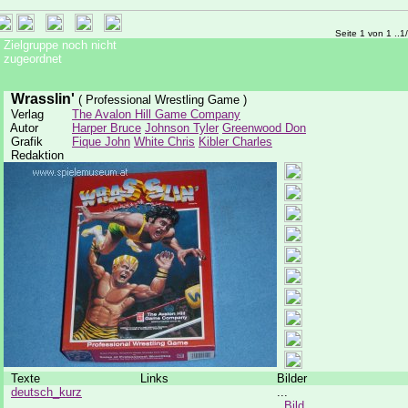
Seite 1 von 1 ..1
Zielgruppe noch nicht
zugeordnet
Wrasslin'
( Professional Wrestling Game )
Verlag
The Avalon Hill Game Company
Autor
Harper Bruce
Johnson Tyler
Greenwood Don
Grafik
Fique John
White Chris
Kibler Charles
Redaktion
Texte
Links
Bilder
deutsch_kurz
...
Bild