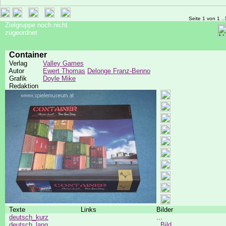
Seite 1 von 1 ..
Zielgruppe noch nicht
zugeordnet
Container
Verlag
Valley Games
Autor
Ewert Thomas
Delonge Franz-Benno
Grafik
Doyle Mike
Redaktion
Texte
Links
Bilder
deutsch_kurz
...
deutsch_lang
Bild