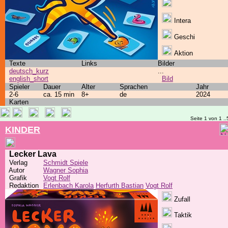
Intera
Geschi
Aktion
Texte
Links
Bilder
deutsch_kurz
...
english_short
Bild
Spieler
Dauer
Alter
Sprachen
Jahr
2-6
ca. 15 min
8+
de
2024
Karten
Seite 1 von 1 ..
KINDER
Lecker Lava
Verlag
Schmidt Spiele
Autor
Wagner Sophia
Grafik
Vogt Rolf
Redaktion
Erlenbach Karola
Herfurth Bastian
Vogt Rolf
Zufall
Taktik