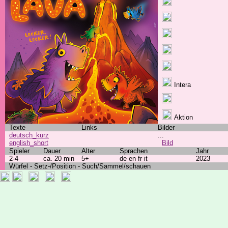
Intera
Aktion
Texte
Links
Bilder
deutsch_kurz
...
english_short
Bild
Spieler
Dauer
Alter
Sprachen
Jahr
2-4
ca. 20 min
5+
de en fr it
2023
Würfel - Setz-/Position - Such/Sammel/schauen