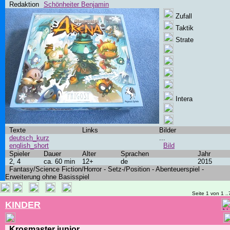
Redaktion
Schönheiter Benjamin
Zufall
Taktik
Strate
Intera
Texte
Links
Bilder
deutsch_kurz
...
english_short
Bild
Spieler
Dauer
Alter
Sprachen
Jahr
2, 4
ca. 60 min
12+
de
2015
Fantasy/Science Fiction/Horror - Setz-/Position - Abenteuerspiel -
Erweiterung ohne Basisspiel
Seite 1 von 1 ..
KINDER
Krosmaster junior