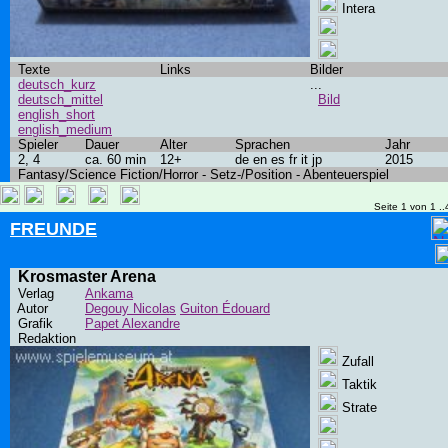
Intera
Texte
Links
Bilder
deutsch_kurz
...
deutsch_mittel
Bild
english_short
english_medium
Spieler
Dauer
Alter
Sprachen
Jahr
2, 4
ca. 60 min
12+
de en es fr it jp
2015
Fantasy/Science Fiction/Horror - Setz-/Position - Abenteuerspiel
Seite 1 von 1 ..
FREUNDE
Krosmaster Arena
Verlag
Ankama
Autor
Degouy Nicolas
Guiton Édouard
Grafik
Papet Alexandre
Redaktion
Zufall
Taktik
Strate