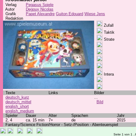
Verlag
Pegasus Spiele
Autor
Degouy Nicolas
Grafik
Papet Alexandre
Guiton Edouard
Wiese Jens
Redaktion
Zufall
Taktik
Strate
Intera
Texte
Links
Bilder
deutsch_kurz
...
deutsch_mittel
Bild
english_short
english_medium
Spieler
Dauer
Alter
Sprachen
Jahr
2, 4
ca. 15 min
7+
de
2015
Fantasy/Science Fiction/Horror - Setz-/Position - Abenteuerspiel
Seite 1 von 1 ..