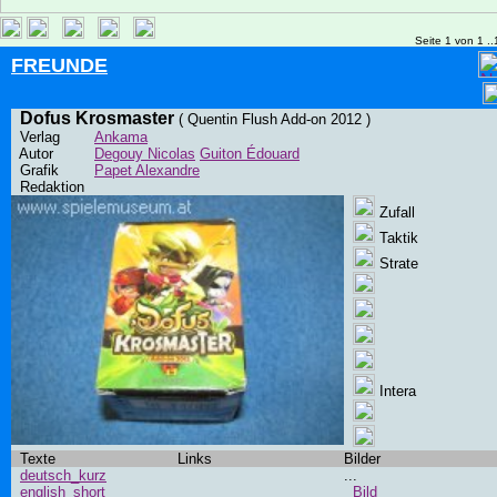
Seite 1 von 1 ..
FREUNDE
Dofus Krosmaster
( Quentin Flush Add-on 2012 )
Verlag
Ankama
Autor
Degouy Nicolas
Guiton Édouard
Grafik
Papet Alexandre
Redaktion
Zufall
Taktik
Strate
Intera
Texte
Links
Bilder
deutsch_kurz
...
english_short
Bild