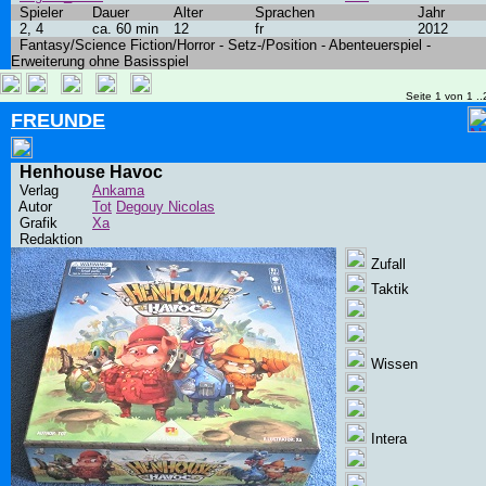
Spieler
Dauer
Alter
Sprachen
Jahr
2, 4
ca. 60 min
12
fr
2012
Fantasy/Science Fiction/Horror - Setz-/Position - Abenteuerspiel -
Erweiterung ohne Basisspiel
Seite 1 von 1 ..
FREUNDE
Henhouse Havoc
Verlag
Ankama
Autor
Tot
Degouy Nicolas
Grafik
Xa
Redaktion
Zufall
Taktik
Wissen
Intera