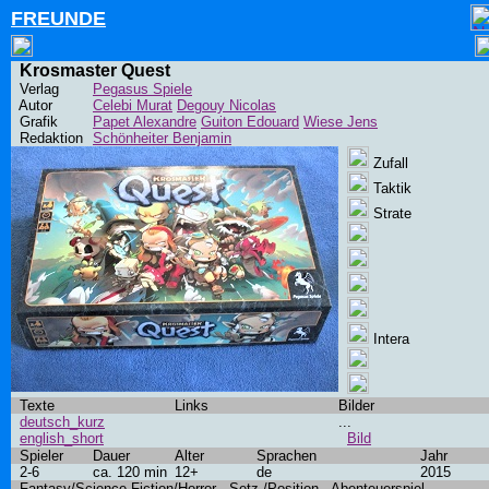
FREUNDE
Krosmaster Quest
Verlag
Pegasus Spiele
Autor
Celebi Murat
Degouy Nicolas
Grafik
Papet Alexandre
Guiton Edouard
Wiese Jens
Redaktion
Schönheiter Benjamin
Zufall
Taktik
Strate
Intera
Texte
Links
Bilder
deutsch_kurz
...
english_short
Bild
Spieler
Dauer
Alter
Sprachen
Jahr
2-6
ca. 120 min
12+
de
2015
Fantasy/Science Fiction/Horror - Setz-/Position - Abenteuerspiel