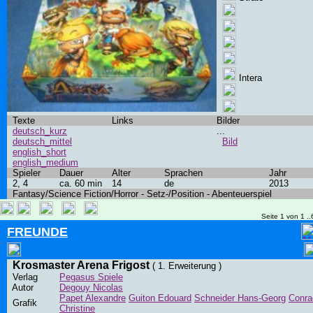
Intera
Texte
Links
Bilder
deutsch_kurz
...
deutsch_mittel
Bild
english_short
english_medium
Spieler
Dauer
Alter
Sprachen
Jahr
2, 4
ca. 60 min
14
de
2013
Fantasy/Science Fiction/Horror - Setz-/Position - Abenteuerspiel
Seite 1 von 1 ..
FREUNDE
Krosmaster Arena Frigost
( 1. Erweiterung )
Verlag
Pegasus Spiele
Autor
Degouy Nicolas
Papet Alexandre
Guiton Edouard
Schneider Hans-Georg
Conra
Grafik
Christine