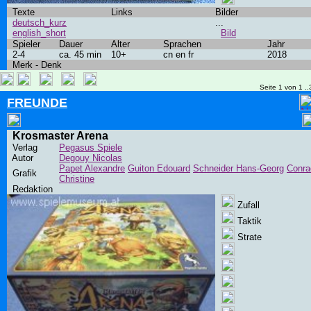
Texte
Links
Bilder
deutsch_kurz
...
english_short
Bild
Spieler
Dauer
Alter
Sprachen
Jahr
2-4
ca. 45 min
10+
cn en fr
2018
Merk - Denk
Seite 1 von 1 ..
FREUNDE
Krosmaster Arena
Verlag
Pegasus Spiele
Autor
Degouy Nicolas
Papet Alexandre
Guiton Edouard
Schneider Hans-Georg
Conra
Grafik
Christine
Redaktion
Zufall
Taktik
Strate