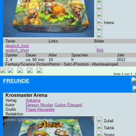
Intera
Texte
Links
Bilder
deutsch_kurz
...
english_short
Bild
Spieler
Dauer
Alter
Sprachen
Jahr
2, 4
ca. 60 min
14
fr
2012
Fantasy/Science Fiction/Horror - Setz-/Position - Abenteuerspiel
Seite 1 von 1 ..
FREUNDE
Krosmaster Arena
Verlag
Ankama
Autor
Degouy Nicolas
Guiton Édouard
Grafik
Papet Alexandre
Redaktion
Zufall
Taktik
Strate