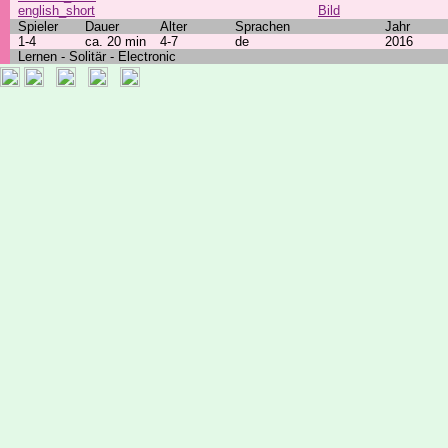
english_short
Bild
Spieler
Dauer
Alter
Sprachen
Jahr
1-4
ca. 20 min
4-7
de
2016
Lernen - Solitär - Electronic