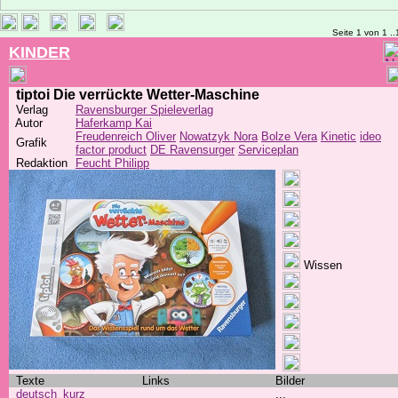
Seite 1 von 1 ..
KINDER
tiptoi Die verrückte Wetter-Maschine
Verlag
Ravensburger Spieleverlag
Autor
Haferkamp Kai
Freudenreich Oliver
Nowatzyk Nora
Bolze Vera
Kinetic
ideo
Grafik
factor product
DE Ravensurger
Serviceplan
Redaktion
Feucht Philipp
Wissen
Texte
Links
Bilder
deutsch_kurz
...