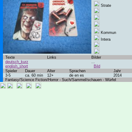
Strate
Kommun
Intera
Texte
Links
Bilder
deutsch_kurz
...
english_short
Bild
Spieler
Dauer
Alter
Sprachen
Jahr
3-5
ca. 60 min
12+
de en es
2014
Fantasy/Science Fiction/Horror - Such/Sammel/schauen - Würfel