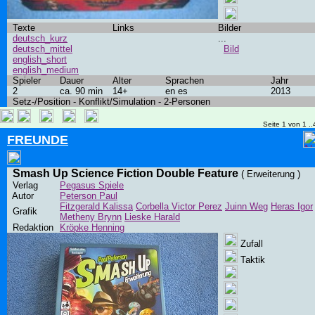
Texte
Links
Bilder
deutsch_kurz
...
deutsch_mittel
Bild
english_short
english_medium
Spieler
Dauer
Alter
Sprachen
Jahr
2
ca. 90 min
14+
en es
2013
Setz-/Position - Konflikt/Simulation - 2-Personen
Seite 1 von 1 ..
FREUNDE
Smash Up Science Fiction Double Feature
( Erweiterung )
Verlag
Pegasus Spiele
Autor
Peterson Paul
Fitzgerald Kalissa
Corbella Victor Perez
Juinn Weg
Heras Igor
Grafik
Metheny Brynn
Lieske Harald
Redaktion
Kröpke Henning
Zufall
Taktik