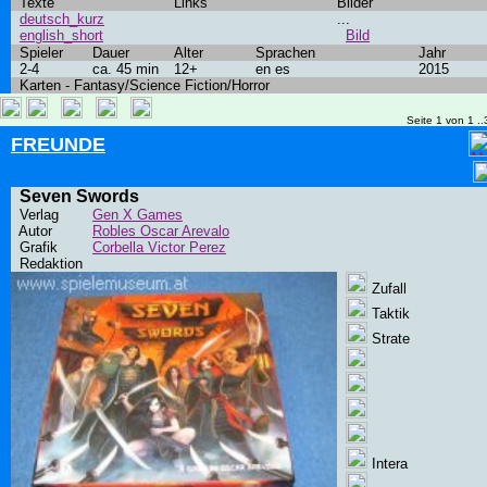
Texte
Links
Bilder
deutsch_kurz
...
english_short
Bild
Spieler
Dauer
Alter
Sprachen
Jahr
2-4
ca. 45 min
12+
en es
2015
Karten - Fantasy/Science Fiction/Horror
Seite 1 von 1 ..
FREUNDE
Seven Swords
Verlag
Gen X Games
Autor
Robles Oscar Arevalo
Grafik
Corbella Victor Perez
Redaktion
Zufall
Taktik
Strate
Intera