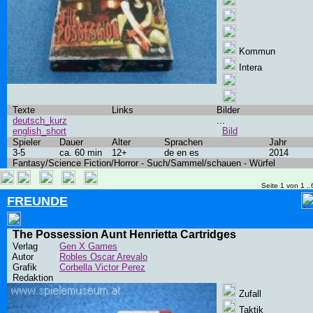
Kommun
Intera
Texte
Links
Bilder
deutsch_kurz
...
english_short
Bild
Spieler
Dauer
Alter
Sprachen
Jahr
3-5
ca. 60 min
12+
de en es
2014
Fantasy/Science Fiction/Horror - Such/Sammel/schauen - Würfel
Seite 1 von 1 ..
FREUNDE
The Possession Aunt Henrietta Cartridges
Verlag
Gen X Games
Autor
Robles Oscar Arevalo
Grafik
Corbella Victor Perez
Redaktion
Zufall
Taktik