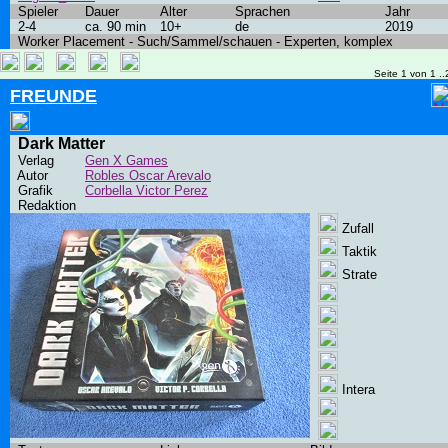
Spieler
Dauer
Alter
Sprachen
Jahr
2-4
ca. 90 min
10+
de
2019
Worker Placement - Such/Sammel/schauen - Experten, komplex
Seite 1 von 1 ..
FREUNDE
Dark Matter
Verlag
Gen X Games
Autor
Robles Oscar Arevalo
Grafik
Corbella Victor Perez
Redaktion
Zufall
Taktik
Strate
Intera