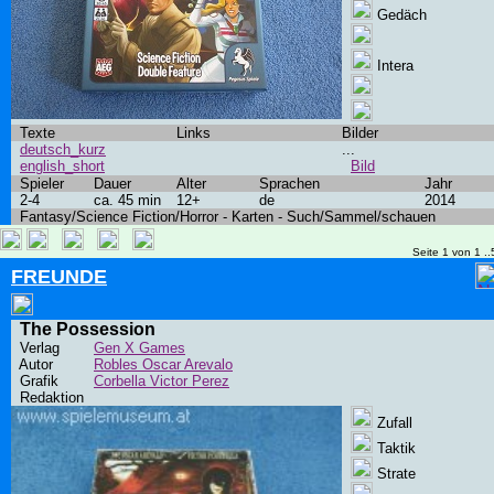
Gedäch
Intera
Texte
Links
Bilder
deutsch_kurz
...
english_short
Bild
Spieler
Dauer
Alter
Sprachen
Jahr
2-4
ca. 45 min
12+
de
2014
Fantasy/Science Fiction/Horror - Karten - Such/Sammel/schauen
Seite 1 von 1 ..
FREUNDE
The Possession
Verlag
Gen X Games
Autor
Robles Oscar Arevalo
Grafik
Corbella Victor Perez
Redaktion
Zufall
Taktik
Strate