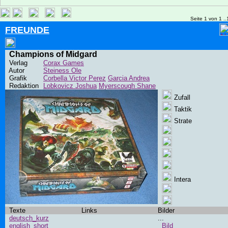
Seite 1 von 1 ..
FREUNDE
Champions of Midgard
Verlag
Corax Games
Autor
Steiness Ole
Grafik
Corbella Victor Perez
Garcia Andrea
Redaktion
Lobkovicz Joshua
Myerscough Shane
Zufall
Taktik
Strate
Intera
Texte
Links
Bilder
deutsch_kurz
...
english_short
Bild