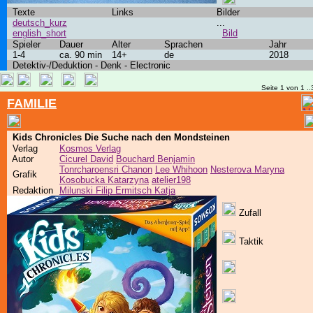
Texte
Links
Bilder
deutsch_kurz
...
english_short
Bild
Spieler
Dauer
Alter
Sprachen
Jahr
1-4
ca. 90 min
14+
de
2018
Detektiv-/Deduktion - Denk - Electronic
Seite 1 von 1 ..
FAMILIE
Kids Chronicles Die Suche nach den Mondsteinen
Verlag
Kosmos Verlag
Autor
Cicurel David
Bouchard Benjamin
Tonrcharoensri Chanon
Lee Whihoon
Nesterova Maryna
Grafik
Kosobucka Katarzyna
atelier198
Redaktion
Milunski Filip Ermitsch Katja
Zufall
Taktik