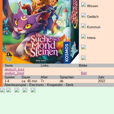
Wissen
Gedäch
Kommun
Intera
Texte
Links
Bilder
deutsch_kurz
...
english_short
Bild
Spieler
Dauer
Alter
Sprachen
Jahr
1-4
ca. 45 min
7+
de
2022
Abenteuerspiel - Electronic - Kooperativ - Denk