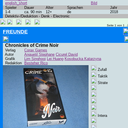
english_short
Bild
Spieler
Dauer
Alter
Sprachen
Jahr
1-4
ca. 90 min
12+
de
2018
Detektiv-/Deduktion - Denk - Electronic
Seite 1 von 1 ..
FREUNDE
Chronicles of Crime Noir
Verlag
Corax Games
Autor
Anquetil Stephane
Cicurel David
Grafik
Lim Singhooi
Lei Huang
Kosobucka Katarzyna
Redaktion
Besteher Rico
Zufall
Taktik
Strate
Intera