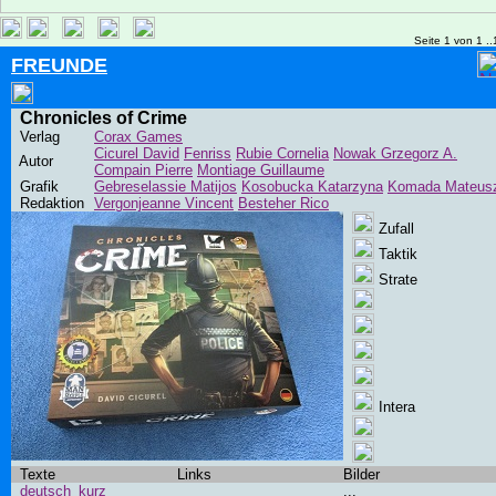
Seite 1 von 1 ..
FREUNDE
Chronicles of Crime
Verlag
Corax Games
Cicurel David
Fenriss
Rubie Cornelia
Nowak Grzegorz A.
Autor
Compain Pierre
Montiage Guillaume
Grafik
Gebreselassie Matijos
Kosobucka Katarzyna
Komada Mateus
Redaktion
Vergonjeanne Vincent
Besteher Rico
Zufall
Taktik
Strate
Intera
Texte
Links
Bilder
deutsch_kurz
...