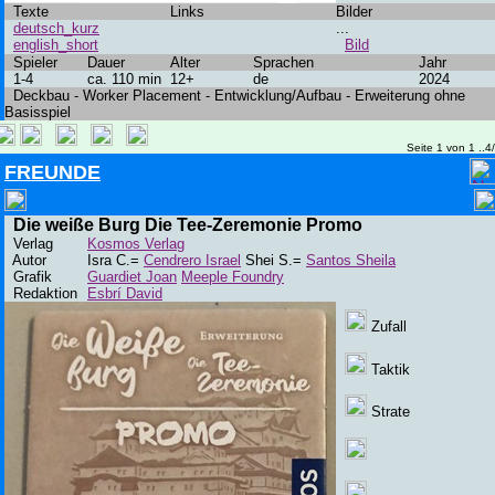
Texte
Links
Bilder
deutsch_kurz
...
english_short
Bild
Spieler
Dauer
Alter
Sprachen
Jahr
1-4
ca. 110 min
12+
de
2024
Deckbau - Worker Placement - Entwicklung/Aufbau - Erweiterung ohne
Basisspiel
Seite 1 von 1 ..4
FREUNDE
Die weiße Burg Die Tee-Zeremonie Promo
Verlag
Kosmos Verlag
Autor
Isra C.=
Cendrero Israel
Shei S.=
Santos Sheila
Grafik
Guardiet Joan
Meeple Foundry
Redaktion
Esbrí David
Zufall
Taktik
Strate