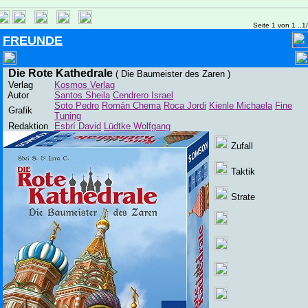
Seite 1 von 1 ..1
FREUNDE
Die Rote Kathedrale
( Die Baumeister des Zaren )
Verlag
Kosmos Verlag
Autor
Santos Sheila
Cendrero Israel
Soto Pedro
Román Chema
Roca Jordi
Kienle Michaela
Fine
Grafik
Tuning
Redaktion
Esbrí David
Lüdtke Wolfgang
Zufall
Taktik
Strate