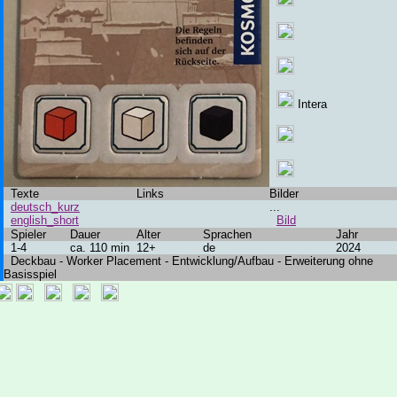
Intera
Texte
Links
Bilder
deutsch_kurz
...
english_short
Bild
Spieler
Dauer
Alter
Sprachen
Jahr
1-4
ca. 110 min
12+
de
2024
Deckbau - Worker Placement - Entwicklung/Aufbau - Erweiterung ohne
Basisspiel