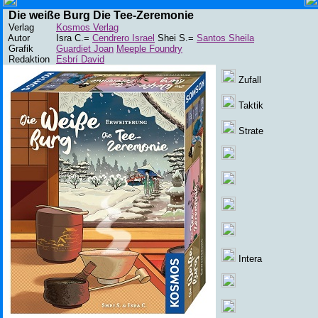
Die weiße Burg Die Tee-Zeremonie
Verlag
Kosmos Verlag
Autor
Isra C.=
Cendrero Israel
Shei S.=
Santos Sheila
Grafik
Guardiet Joan
Meeple Foundry
Redaktion
Esbrí David
Zufall
Taktik
Strate
Intera