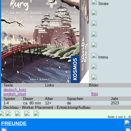
Strate
Intera
Texte
Links
Bilder
deutsch_kurz
...
english_short
Bild
Spieler
Dauer
Alter
Sprachen
Jahr
1-4
ca. 80 min
12+
de
2023
Deckbau - Worker Placement - Entwicklung/Aufbau
Seite 1 von 1 ..3
FREUNDE