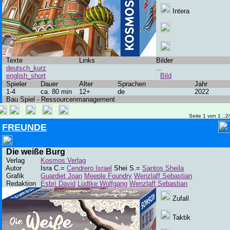
Intera
Texte
Links
Bilder
deutsch_kurz
...
english_short
Bild
Spieler
Dauer
Alter
Sprachen
Jahr
1-4
ca. 80 min
12+
de
2022
Bau Spiel - Ressourcenmanagement
Seite 1 von 1 ..2
FREUNDE
Die weiße Burg
Verlag
Kosmos Verlag
Autor
Isra C.=
Cendrero Israel
Shei S.=
Santos Sheila
Grafik
Guardiet Joan
Meeple Foundry
Wenzlaff Sebastian
Redaktion
Esbrí David
Lüdtke Wolfgang
Wenzlaff Sebastian
Zufall
Taktik