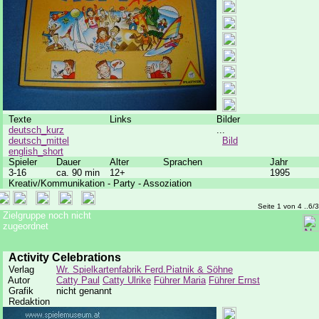
Texte
Links
Bilder
deutsch_kurz
...
deutsch_mittel
Bild
english_short
Spieler
Dauer
Alter
Sprachen
Jahr
3-16
ca. 90 min
12+
1995
Kreativ/Kommunikation - Party - Assoziation
Seite 1 von 4 ..6/
Zielgruppe noch nicht
zugeordnet
Activity Celebrations
Verlag
Wr. Spielkartenfabrik Ferd.Piatnik & Söhne
Autor
Catty Paul
Catty Ulrike
Führer Maria
Führer Ernst
Grafik
nicht genannt
Redaktion