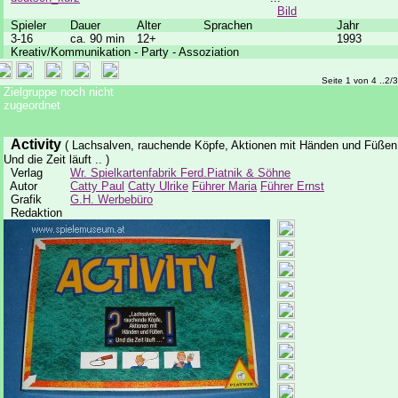
Bild
Spieler
Dauer
Alter
Sprachen
Jahr
3-16
ca. 90 min
12+
1993
Kreativ/Kommunikation - Party - Assoziation
Seite 1 von 4 ..2/
Zielgruppe noch nicht
zugeordnet
Activity
( Lachsalven, rauchende Köpfe, Aktionen mit Händen und Füßen
Und die Zeit läuft .. )
Verlag
Wr. Spielkartenfabrik Ferd.Piatnik & Söhne
Autor
Catty Paul
Catty Ulrike
Führer Maria
Führer Ernst
Grafik
G.H. Werbebüro
Redaktion