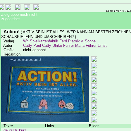
Seite 1 von 4 ..1/
Zielgruppe noch nicht
zugeordnet
Action!
( AKTIV SEIN IST ALLES. WER KANN AM BESTEN ZEICHNEN
SCHAUSPIELERN UND UMSCHREIBEN? )
Verlag
Wr. Spielkartenfabrik Ferd.Piatnik & Söhne
Autor
Catty Paul
Catty Ulrike
Führer Maria
Führer Ernst
Grafik
nicht genannt
Redaktion
Texte
Links
Bilder
deutsch_kurz
...