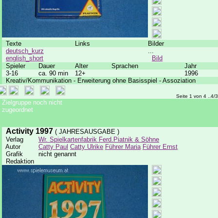
Texte
Links
Bilder
deutsch_kurz
...
english_short
Bild
Spieler
Dauer
Alter
Sprachen
Jahr
3-16
ca. 90 min
12+
1996
Kreativ/Kommunikation - Erweiterung ohne Basisspiel - Assoziation
Seite 1 von 4 ..4/
Zielgruppe noch nicht
zugeordnet
Activity 1997
( JAHRESAUSGABE )
Verlag
Wr. Spielkartenfabrik Ferd.Piatnik & Söhne
Autor
Catty Paul
Catty Ulrike
Führer Maria
Führer Ernst
Grafik
nicht genannt
Redaktion