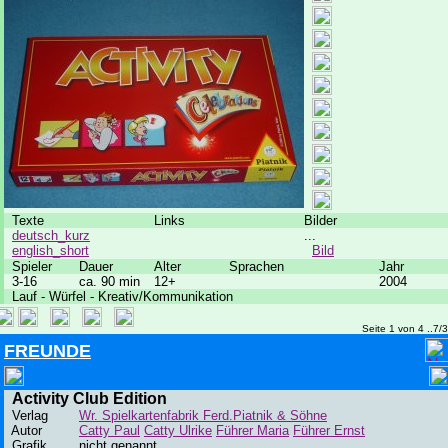
Texte
Links
Bilder
deutsch_kurz
...
english_short
Bild
Spieler
Dauer
Alter
Sprachen
Jahr
3-16
ca. 90 min
12+
2004
Lauf - Würfel - Kreativ/Kommunikation
Seite 1 von 4 ..7/
FREUNDE
Activity Club Edition
Verlag
Wr. Spielkartenfabrik Ferd.Piatnik & Söhne
Autor
Catty Paul
Catty Ulrike
Führer Maria
Führer Ernst
Grafik
nicht genannt