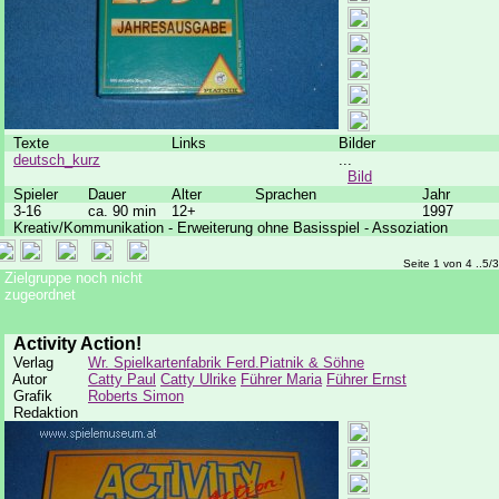
Texte
Links
Bilder
deutsch_kurz
...
Bild
Spieler
Dauer
Alter
Sprachen
Jahr
3-16
ca. 90 min
12+
1997
Kreativ/Kommunikation - Erweiterung ohne Basisspiel - Assoziation
Seite 1 von 4 ..5/
Zielgruppe noch nicht
zugeordnet
Activity Action!
Verlag
Wr. Spielkartenfabrik Ferd.Piatnik & Söhne
Autor
Catty Paul
Catty Ulrike
Führer Maria
Führer Ernst
Grafik
Roberts Simon
Redaktion