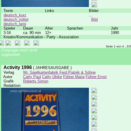
Texte
Links
Bilder
deutsch_kurz
...
deutsch_mittel
Bild
deutsch_lang
Spieler
Dauer
Alter
Sprachen
Jahr
3-16
ca. 90 min
12+
1990
Kreativ/Kommunikation - Party - Assoziation
Seite 1 von 4 ..3/
Zielgruppe noch nicht
zugeordnet
Activity 1996
( JAHRESAUSGABE )
Verlag
Wr. Spielkartenfabrik Ferd.Piatnik & Söhne
Autor
Catty Paul
Catty Ulrike
Führer Maria
Führer Ernst
Grafik
Roberts Simon
Redaktion