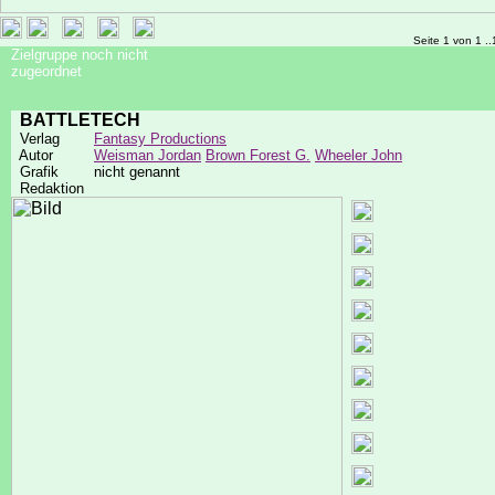
Seite 1 von 1 ..
Zielgruppe noch nicht
zugeordnet
BATTLETECH
Verlag
Fantasy Productions
Autor
Weisman Jordan
Brown Forest G.
Wheeler John
Grafik
nicht genannt
Redaktion