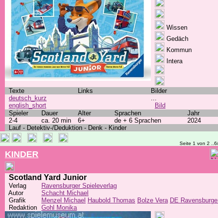
Wissen
Gedäch
Kommun
Intera
Texte
Links
Bilder
deutsch_kurz
...
english_short
Bild
Spieler
Dauer
Alter
Sprachen
Jahr
2-4
ca. 20 min
6+
de + 6 Sprachen
2024
Lauf - Detektiv-/Deduktion - Denk - Kinder
Seite 1 von 2 ..6
KINDER
Scotland Yard Junior
Verlag
Ravensburger Spieleverlag
Autor
Schacht Michael
Grafik
Menzel Michael
Haubold Thomas
Bolze Vera
DE Ravensburge
Redaktion
Gohl Monika