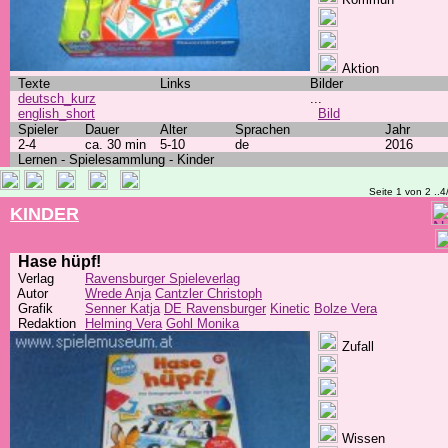
Aktion
Texte
Links
Bilder
deutsch_kurz
...
english_short
Bild
Spieler
Dauer
Alter
Sprachen
Jahr
2-4
ca. 30 min
5-10
de
2016
Lernen - Spielesammlung - Kinder
Seite 1 von 2 ..4
KINDER
Hase hüpf!
Verlag
Ravensburger Spieleverlag
Autor
Wrede Anja
Cantzler Christoph
Grafik
Senner Katja
DE Ravensburger
Kinetic
Bolze Vera
Redaktion
Helming Vera
Gohl Monika
Zufall
Wissen