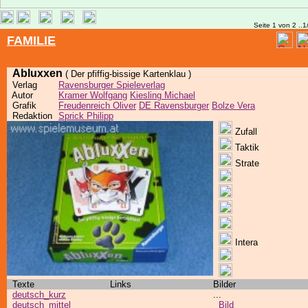
Seite 1 von 2 ..1
FAMILIE
Abluxxen
( Der pfiffig-bissige Kartenklau )
Verlag
Ravensburger Spieleverlag
Autor
Kramer Wolfgang
Kiesling Michael
Grafik
Freudenreich Oliver
DE Ravensburger
Bolze Vera
Redaktion
Sprick Philipp
Zufall
Taktik
Strate
Intera
Texte
Links
Bilder
deutsch_kurz
...
deutsch_mittel
Bild