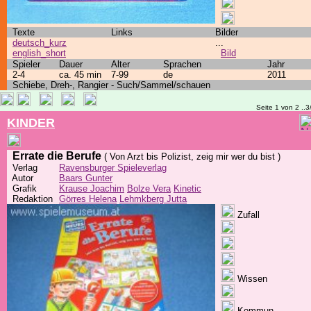
Texte
Links
Bilder
deutsch_kurz
...
english_short
Bild
Spieler
Dauer
Alter
Sprachen
Jahr
2-4
ca. 45 min
7-99
de
2011
Schiebe, Dreh-, Rangier - Such/Sammel/schauen
Seite 1 von 2 ..3
KINDER
Errate die Berufe
( Von Arzt bis Polizist, zeig mir wer du bist )
Verlag
Ravensburger Spieleverlag
Autor
Baars Gunter
Grafik
Krause Joachim
Bolze Vera
Kinetic
Redaktion
Görres Helena
Lehmkberg Jutta
Zufall
Wissen
Kommun