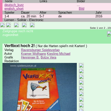
Texte
Links
Bilder
deutsch_kurz
...
english_short
Bild
Spieler
Dauer
Alter
Sprachen
Jahr
1-4
ca. 20 min
5-7
de
2016
Lernen - Solitär - Electronic
Seite 1 von 2 ..10
Zielgruppe noch nicht
zugeordnet
Verflixxt hoch 2!
( Nur die Harten spiel'n mit Karten! )
Verlag
Ravensburger Spieleverlag
Autor
Kramer Wolfgang
Kiesling Michael
Grafik
Henninger B.
Bolze Vera
Redaktion