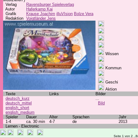
Verlag
Ravensburger Spieleverlag
Autor
Haferkamp Kai
Grafik
Krause Joachim
illuVIsion
Bolze Vera
Redaktion
Voigtländer Jens
Wissen
Kommun
Geschi
Aktion
Texte
Links
Bilder
deutsch_kurz
...
deutsch_mittel
Bild
english_short
english_medium
Spieler
Dauer
Alter
Sprachen
Jahr
1-4
ca. 30 min
4-7
de
2013
Lernen - Electronic
Seite 1 von 2 ..8