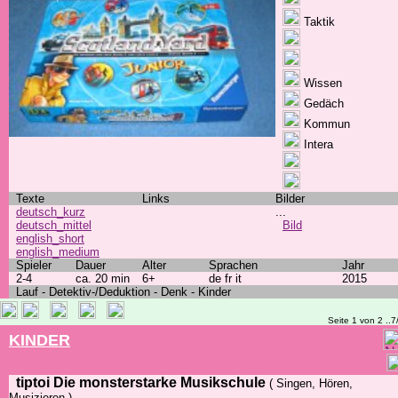
Taktik
Wissen
Gedäch
Kommun
Intera
Texte
Links
Bilder
deutsch_kurz
...
deutsch_mittel
Bild
english_short
english_medium
Spieler
Dauer
Alter
Sprachen
Jahr
2-4
ca. 20 min
6+
de fr it
2015
Lauf - Detektiv-/Deduktion - Denk - Kinder
Seite 1 von 2 ..7
KINDER
tiptoi Die monsterstarke Musikschule
( Singen, Hören,
Musizieren )