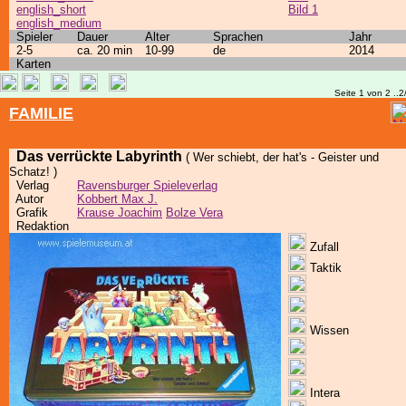
english_short
Bild 1
english_medium
Spieler
Dauer
Alter
Sprachen
Jahr
2-5
ca. 20 min
10-99
de
2014
Karten
Seite 1 von 2 ..2
FAMILIE
Das verrückte Labyrinth
( Wer schiebt, der hat's - Geister und
Schatz! )
Verlag
Ravensburger Spieleverlag
Autor
Kobbert Max J.
Grafik
Krause Joachim
Bolze Vera
Redaktion
Zufall
Taktik
Wissen
Intera