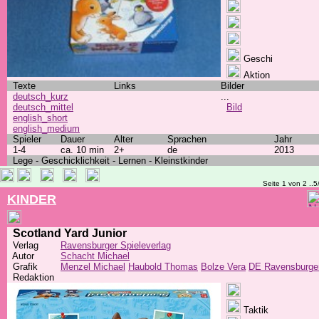
Geschi
Aktion
Texte
Links
Bilder
deutsch_kurz
...
deutsch_mittel
Bild
english_short
english_medium
Spieler
Dauer
Alter
Sprachen
Jahr
1-4
ca. 10 min
2+
de
2013
Lege - Geschicklichkeit - Lernen - Kleinstkinder
Seite 1 von 2 ..5
KINDER
Scotland Yard Junior
Verlag
Ravensburger Spieleverlag
Autor
Schacht Michael
Grafik
Menzel Michael
Haubold Thomas
Bolze Vera
DE Ravensburge
Redaktion
Taktik