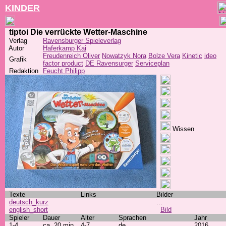
KINDER
tiptoi Die verrückte Wetter-Maschine
Verlag
Ravensburger Spieleverlag
Autor
Haferkamp Kai
Freudenreich Oliver
Nowatzyk Nora
Bolze Vera
Kinetic
ideo
Grafik
factor product
DE Ravensurger
Serviceplan
Redaktion
Feucht Philipp
Wissen
Texte
Links
Bilder
deutsch_kurz
...
english_short
Bild
Spieler
Dauer
Alter
Sprachen
Jahr
1-4
ca. 20 min
4-7
de
2016