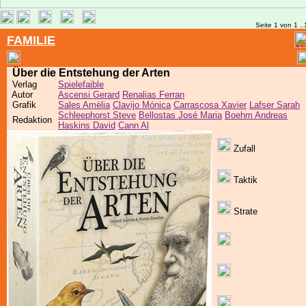
Seite 1 von 1 ..
FAMILIE
Über die Entstehung der Arten
Verlag
Spielefaible
Autor
Ascensi Gerard
Renalias Ferran
Grafik
Sales Amèlia
Clavijo Mónica
Carrascosa Xavier
Lafser Sarah
Schleephorst Steve
Bellostas José Maria
Boehm Andreas
Redaktion
Haskins David
Cann Al
Zufall
Taktik
Strate