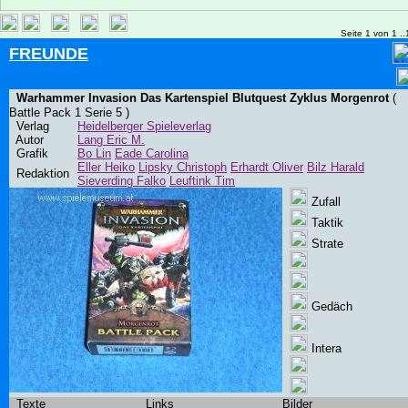
Seite 1 von 1 ..
FREUNDE
Warhammer Invasion Das Kartenspiel Blutquest Zyklus Morgenrot
(
Battle Pack 1 Serie 5 )
Verlag
Heidelberger Spieleverlag
Autor
Lang Eric M.
Grafik
Bo Lin
Eade Carolina
Eller Heiko
Lipsky Christoph
Erhardt Oliver
Bilz Harald
Redaktion
Sieverding Falko
Leuftink Tim
Zufall
Taktik
Strate
Gedäch
Intera
Texte
Links
Bilder