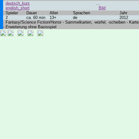
deutsch_kurz
...
english_short
Bild
Spieler
Dauer
Alter
Sprachen
Jahr
2
ca. 60 min
13+
de
2012
Fantasy/Science Fiction/Horror - Sammelkarten, -würfel, -scheiben - Karte
- Erweiterung ohne Basisspiel