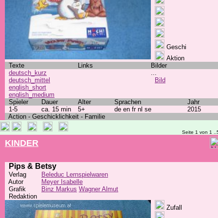
Geschi
Aktion
Texte
Links
Bilder
deutsch_kurz
...
deutsch_mittel
Bild
english_short
english_medium
Spieler
Dauer
Alter
Sprachen
Jahr
1-5
ca. 15 min
5+
de en fr nl se
2015
Action - Geschicklichkeit - Familie
Seite 1 von 1 ..
KINDER
Pips & Betsy
Verlag
Beleduc Lernspielwaren
Autor
Meyer Isabelle
Grafik
Binz Markus
Wagner Almut
Redaktion
Zufall