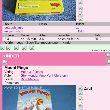
Texte
Links
Bilder
deutsch_kurz
...
english_short
Bild
Spieler
Dauer
Alter
Sprachen
Jahr
2-4
ca. 15 min
3-6
de en es fr it nl
2012
Würfel - Lege - Such/Sammel/schauen - Kinder
Seite 1 von 1 ..
KINDER
Mount Pingo
Verlag
Huch & Friends
Autor
Steinwender Arno
Puhl Christoph
Grafik
Binz Markus
Redaktion
Zufall