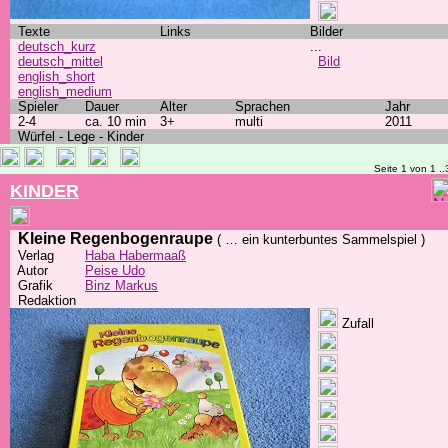
Texte
Links
Bilder
deutsch_kurz
...
deutsch_mittel
Bild
english_short
english_medium
Spieler
Dauer
Alter
Sprachen
Jahr
2-4
ca. 10 min
3+
multi
2011
Würfel - Lege - Kinder
Seite 1 von 1 ..
KINDER
Kleine Regenbogenraupe
( … ein kunterbuntes Sammelspiel )
Verlag
Haba Habermaaß
Autor
Peise Udo
Grafik
Binz Markus
Redaktion
Zufall