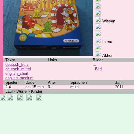
Wissen
Intera
Aktion
Texte
Links
Bilder
deutsch_kurz
...
deutsch_mittel
Bild
english_short
english_medium
Spieler
Dauer
Alter
Sprachen
Jahr
2-4
ca. 15 min
3+
multi
2011
Lauf - Würfel - Kinder