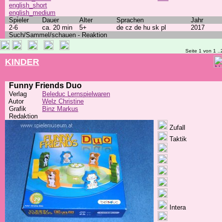
english_short
english_medium
Spieler
Dauer
Alter
Sprachen
Jahr
2-6
ca. 20 min
5+
de cz de hu sk pl
2017
Such/Sammel/schauen - Reaktion
Seite 1 von 1 ..
KINDER
Funny Friends Duo
Verlag
Beleduc Lernspielwaren
Autor
Welz Christine
Grafik
Binz Markus
Redaktion
Zufall
Taktik
Intera