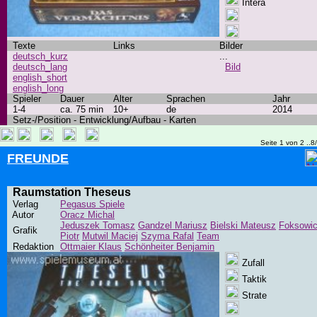
Intera
Texte
Links
Bilder
deutsch_kurz
...
deutsch_lang
Bild
english_short
english_long
Spieler
Dauer
Alter
Sprachen
Jahr
1-4
ca. 75 min
10+
de
2014
Setz-/Position - Entwicklung/Aufbau - Karten
Seite 1 von 2 ..8
FREUNDE
Raumstation Theseus
Verlag
Pegasus Spiele
Autor
Oracz Michal
Jeduszek Tomasz
Gandzel Mariusz
Bielski Mateusz
Foksowi
Grafik
Piotr
Mutwil Maciej
Szyma Rafal
Team
Redaktion
Ottmaier Klaus
Schönheiter Benjamin
Zufall
Taktik
Strate