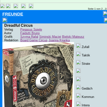
Seite 1 von 2 ..1
FREUNDE
Dreadful Circus
Verlag
Pegasus Spiele
Autor
Faidutti Bruno
Grafik
Szyma Rafal
Siminski Maciej
Bielski Mateusz
Redaktion
Board Game Circus
Joanna Kijanka
Zufall
Taktik
Strate
Gedäch
Kommun
Intera