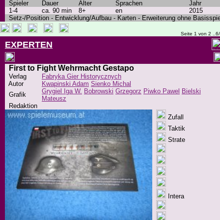
Spieler
Dauer
Alter
Sprachen
Jahr
1-4
ca. 90 min
8+
en
2015
Setz-/Position - Entwicklung/Aufbau - Karten - Erweiterung ohne Basisspie
Seite 1 von 2 ..6
EXPERTEN
First to Fight Wehrmacht Gestapo
Verlag
Fabryka Gier Historycznych
Autor
Kwapinski Adam
Sienko Michal
Grygiel Iga W.
Bobrowski
Grzegorz
Piwko Pawel
Bielski
Grafik
Mateusz
Redaktion
Zufall
Taktik
Strate
Intera