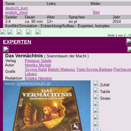
Texte
Links
Bilder
deutsch_kurz
...
english_short
Bild
Spieler
Dauer
Alter
Sprachen
Jahr
2-4
ca. 90 min
12+
en pl
2014
Konflikt/Simulation - Entwicklung/Aufbau - Experten, komplex
Seite 1 von 2 ..7
EXPERTEN
Das Vermächtnis
( Stammbaum der Macht )
Verlag
Pegasus Spiele
Autor
Henriks Michiel
Szyma Rafal
Bielski Mateusz
Trela-Szyma Barbara
Piechacz
Grafik
Lukasz
Redaktion
Kröpke Henning
Zufall
Taktik
Strate