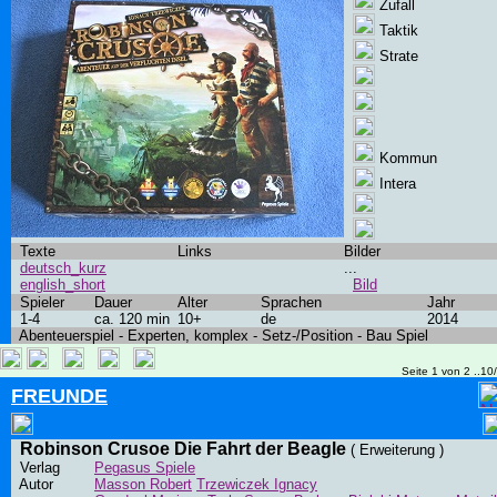
Zufall
Taktik
Strate
Kommun
Intera
Texte
Links
Bilder
deutsch_kurz
...
english_short
Bild
Spieler
Dauer
Alter
Sprachen
Jahr
1-4
ca. 120 min
10+
de
2014
Abenteuerspiel - Experten, komplex - Setz-/Position - Bau Spiel
Seite 1 von 2 ..10
FREUNDE
Robinson Crusoe Die Fahrt der Beagle
( Erweiterung )
Verlag
Pegasus Spiele
Autor
Masson Robert
Trzewiczek Ignacy