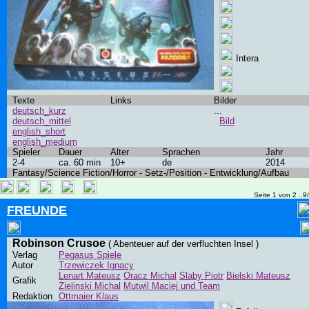
Intera
Texte
Links
Bilder
deutsch_kurz
...
deutsch_mittel
Bild
english_short
english_medium
Spieler
Dauer
Alter
Sprachen
Jahr
2-4
ca. 60 min
10+
de
2014
Fantasy/Science Fiction/Horror - Setz-/Position - Entwicklung/Aufbau
Seite 1 von 2 ..9
FREUNDE
Robinson Crusoe
( Abenteuer auf der verfluchten Insel )
Verlag
Pegasus Spiele
Autor
Trzewiczek Ignacy
Lenart Mateusz
Oracz Michal
Slaby Piotr
Bielski Mateusz
Grafik
Zielinski Michal
Mutwil Maciej und Team
Redaktion
Ottmaier Klaus