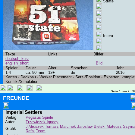
Strate
Intera
Texte
Links
Bilder
deutsch_kurz
...
english_short
Bild
Spieler
Dauer
Alter
Sprachen
Jahr
1-4
ca. 90 min
12+
de
2016
Karten - Deckbau - Worker Placement - Setz-/Position - Experten, komple
- Konflikt/Simulation
Seite 1 von 2 ..3
FREUNDE
Imperial Settlers
Verlag
Pegasus Spiele
Autor
Trzewiczek Ignacy
J?druszek Tomasz
Marcinek Jaroslaw
Bielski Mateusz
Szym
Grafik
Rafal
Team