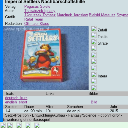
Imperial Settlers Nachbarschaftshilfe
Verlag
Pegasus Spiele
Autor
Trzewiczek Ignacy
J?druszek Tomasz
Marcinek Jaroslaw
Bielski Mateusz
Szym
Grafik
Rafal
Team
Redaktion
Ottmaier Klaus
Zufall
Taktik
Strate
Intera
Texte
Links
Bilder
deutsch_kurz
...
english_short
Bild
Spieler
Dauer
Alter
Sprachen
Jahr
1-4
ca. 90 min
10+
de en pl
2015
Setz-/Position - Entwicklung/Aufbau - Fantasy/Science Fiction/Horror -
Erweiterung ohne Basisspiel