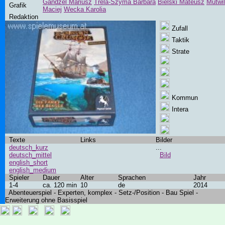
Gandzel Mariusz
Trela-Szyma Barbara
Bielski Mateusz
Mutwil
Grafik
Maciej
Wecka Karolia
Redaktion
Zufall
Taktik
Strate
Kommun
Intera
Texte
Links
Bilder
deutsch_kurz
...
deutsch_mittel
Bild
english_short
english_medium
Spieler
Dauer
Alter
Sprachen
Jahr
1-4
ca. 120 min
10
de
2014
Abenteuerspiel - Experten, komplex - Setz-/Position - Bau Spiel -
Erweiterung ohne Basisspiel