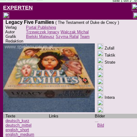
Seite 1 von 2 ..5
EXPERTEN
Legacy Five Families
( The Testament of Duke de Crecy )
Verlag
Portal Publishing
Autor
Trzewiczek Ignacy
Walczak Michal
Grafik
Bielski Mateusz
Szyma Rafal
Team
Redaktion
Zufall
Taktik
Strate
Intera
Texte
Links
Bilder
deutsch_kurz
...
deutsch_mittel
Bild
english_short
english_medium