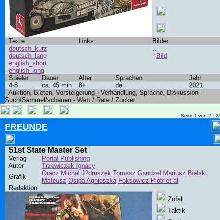
Texte
Links
Bilder
deutsch_kurz
...
deutsch_lang
Bild
english_short
english_long
Spieler
Dauer
Alter
Sprachen
Jahr
4-8
ca. 45 min
8+
de
2021
Auktion, Bieten, Versteigerung - Verhandlung, Sprache, Diskussion -
Such/Sammel/schauen - Wett / Rate / Zocker
Seite 1 von 2 ..2
FREUNDE
51st State Master Set
Verlag
Portal Publishing
Autor
Trzewiczek Ignacy
Oracz Michal
J?druszek Tomasz
Gandzel Mariusz
Bielski
Grafik
Mateusz
Osipa Agnieszka
Foksowicz Piotr et al
Redaktion
Zufall
Taktik