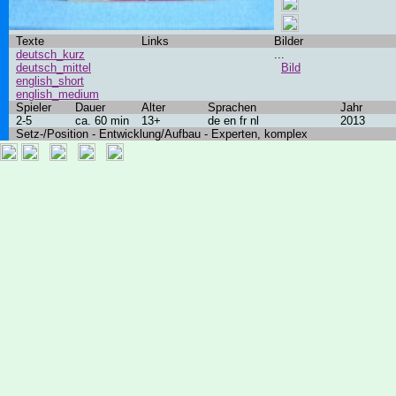
Texte
Links
Bilder
deutsch_kurz
...
deutsch_mittel
Bild
english_short
english_medium
Spieler
Dauer
Alter
Sprachen
Jahr
2-5
ca. 60 min
13+
de en fr nl
2013
Setz-/Position - Entwicklung/Aufbau - Experten, komplex