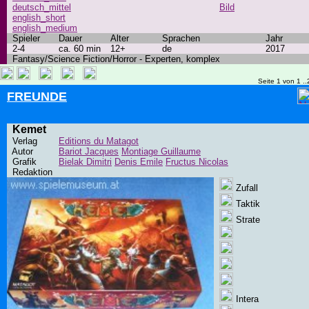
deutsch_mittel
Bild
english_short
english_medium
Spieler
Dauer
Alter
Sprachen
Jahr
2-4
ca. 60 min
12+
de
2017
Fantasy/Science Fiction/Horror - Experten, komplex
Seite 1 von 1 ..
FREUNDE
Kemet
Verlag
Editions du Matagot
Autor
Bariot Jacques
Montiage Guillaume
Grafik
Bielak Dimitri
Denis Emile
Fructus Nicolas
Redaktion
Zufall
Taktik
Strate
Intera