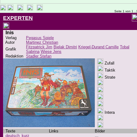
Seite 1 von 1 ..
EXPERTEN
Inis
Verlag
Pegasus Spiele
Autor
Martinez Christian
Fitzpatrick Jim
Bielak Dimitri
Kriegel-Durand Camille
Tobal
Grafik
Sabrina
Wiese Jens
Redaktion
Stadler Stefan
Zufall
Taktik
Strate
Intera
Texte
Links
Bilder
deutsch_kurz
...