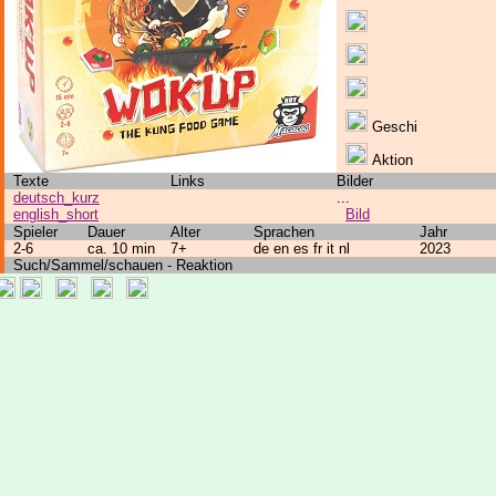
Geschi
Aktion
Texte
Links
Bilder
deutsch_kurz
...
english_short
Bild
Spieler
Dauer
Alter
Sprachen
Jahr
2-6
ca. 10 min
7+
de en es fr it nl
2023
Such/Sammel/schauen - Reaktion