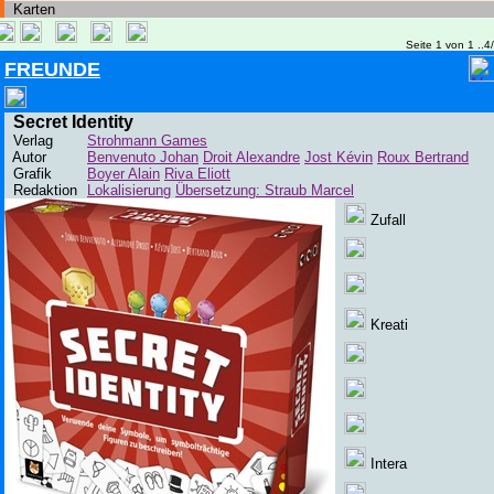
Karten
Seite 1 von 1 ..4
FREUNDE
Secret Identity
Verlag
Strohmann Games
Autor
Benvenuto Johan
Droit Alexandre
Jost Kévin
Roux Bertrand
Grafik
Boyer Alain
Riva Eliott
Redaktion
Lokalisierung
Übersetzung: Straub Marcel
Zufall
Kreati
Intera