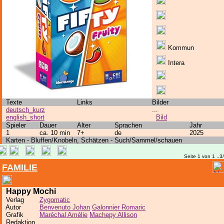
Kommun
Intera
Texte
Links
Bilder
deutsch_kurz
...
english_short
Bild
Spieler
Dauer
Alter
Sprachen
Jahr
1
ca. 10 min
7+
de
2025
Karten - Bluffen/Knobeln, Schätzen - Such/Sammel/schauen
Seite 1 von 1 ..3
FAMILIE
Happy Mochi
Verlag
Zygomatic
Autor
Benvenuto Johan
Galonnier Romaric
Grafik
Maréchal Amélie
Machepy Allison
Redaktion