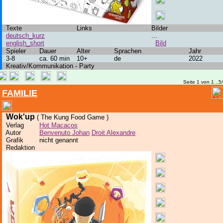
Texte
Links
Bilder
deutsch_kurz
...
english_short
Bild
Spieler
Dauer
Alter
Sprachen
Jahr
3-8
ca. 60 min
10+
de
2022
Kreativ/Kommunikation - Party
Seite 1 von 1 ..5
FAMILIE
Wok'up
( The Kung Food Game )
Verlag
Hot Macacos
Autor
Benvenuto Johan
Droit Alexandre
Grafik
nicht genannt
Redaktion