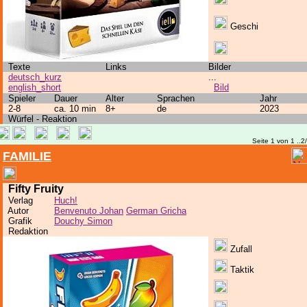
Geschi
Texte
Links
Bilder
deutsch_kurz
...
english_short
Bild
Spieler
Dauer
Alter
Sprachen
Jahr
2-8
ca. 10 min
8+
de
2023
Würfel - Reaktion
Seite 1 von 1 ..2
FAMILIE
Fifty Fruity
Verlag
Huch!
Autor
Benvenuto Johan
German Gricha
Grafik
Douchy Simon
Redaktion
Zufall
Taktik