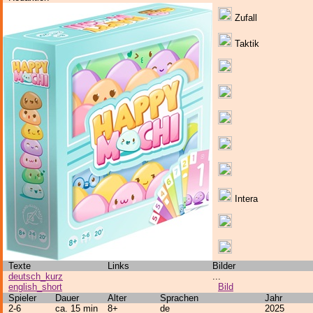
Zufall
Taktik
Intera
Texte
Links
Bilder
deutsch_kurz
...
english_short
Bild
Spieler
Dauer
Alter
Sprachen
Jahr
2-6
ca. 15 min
8+
de
2025