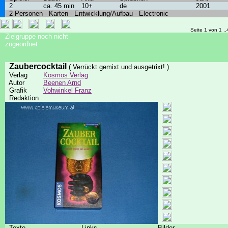
2
ca. 45 min
10+
de
2001
2-Personen - Karten - Entwicklung/Aufbau - Electronic
Seite 1 von 1 ..
Zielgruppe noch nicht
zugeordnet
Zaubercocktail
( Verrückt gemixt und ausgetrixt! )
Verlag
Kosmos Verlag
Autor
Beenen Arnd
Grafik
Vohwinkel Franz
Redaktion
Texte
Links
Bilder