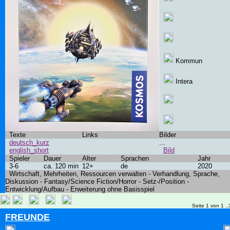
Kommun
Intera
Texte
Links
Bilder
deutsch_kurz
...
english_short
Bild
Spieler
Dauer
Alter
Sprachen
Jahr
3-6
ca. 120 min
12+
de
2020
Wirtschaft, Mehrheiten, Ressourcen verwalten - Verhandlung, Sprache,
Diskussion - Fantasy/Science Fiction/Horror - Setz-/Position -
Entwicklung/Aufbau - Erweiterung ohne Basisspiel
Seite 1 von 1 ..
FREUNDE