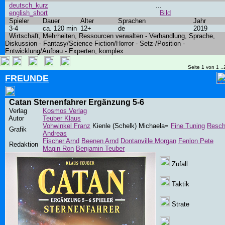
deutsch_kurz
...
english_short
Bild
Spieler
Dauer
Alter
Sprachen
Jahr
3-4
ca. 120 min
12+
de
2019
Wirtschaft, Mehrheiten, Ressourcen verwalten - Verhandlung, Sprache,
Diskussion - Fantasy/Science Fiction/Horror - Setz-/Position -
Entwicklung/Aufbau - Experten, komplex
Seite 1 von 1 ..
FREUNDE
Catan Sternenfahrer Ergänzung 5-6
Verlag
Kosmos Verlag
Autor
Teuber Klaus
Vohwinkel Franz
Kienle (Schelk) Michaela=
Fine Tuning
Resc
Grafik
Andreas
Fischer Arnd
Beenen Arnd
Dontanville Morgan
Fenlon Pete
Redaktion
Magin Ron
Benjamin Teuber
Zufall
Taktik
Strate