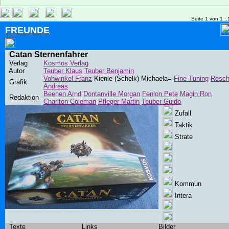
Seite 1 von 1 ..
FREUNDE
Catan Sternenfahrer
Verlag
Kosmos Verlag
Autor
Teuber Klaus
Teuber Benjamin
Vohwinkel Franz
Kienle (Schelk) Michaela=
Fine Tuning
Resc
Grafik
Andreas
Beenen Arnd
Dontanville Morgan
Fenlon Pete
Magin Ron
Redaktion
Charlton Coleman
Pfleger Martin
Teuber Guido
Zufall
Taktik
Strate
Kommun
Intera
Texte
Links
Bilder