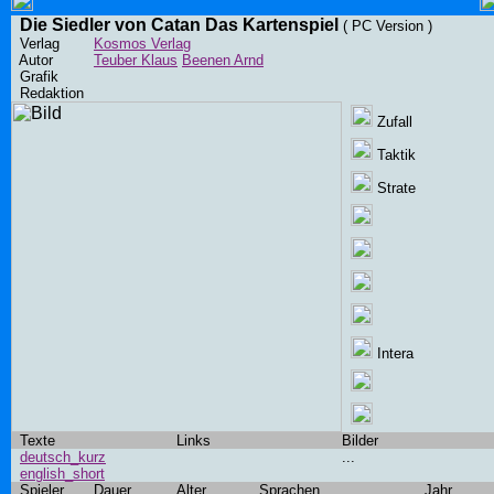
Die Siedler von Catan Das Kartenspiel
( PC Version )
Verlag
Kosmos Verlag
Autor
Teuber Klaus
Beenen Arnd
Grafik
Redaktion
Zufall
Taktik
Strate
Intera
Texte
Links
Bilder
deutsch_kurz
...
english_short
Spieler
Dauer
Alter
Sprachen
Jahr