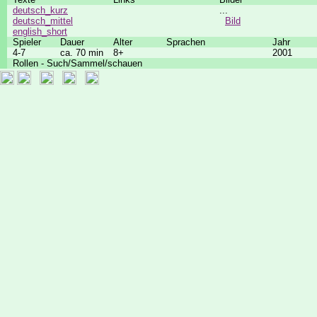
deutsch_kurz
...
deutsch_mittel
Bild
english_short
Spieler
Dauer
Alter
Sprachen
Jahr
4-7
ca. 70 min
8+
2001
Rollen - Such/Sammel/schauen