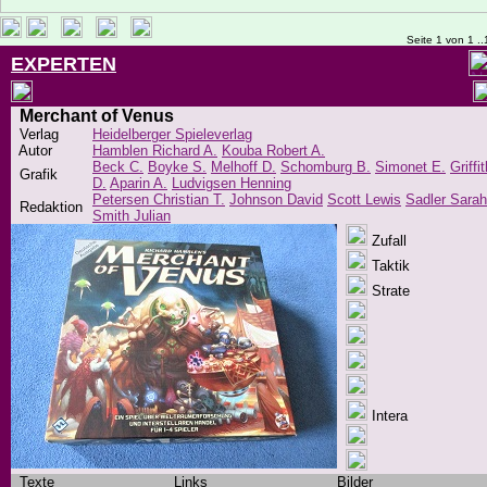
Seite 1 von 1 ..
EXPERTEN
Merchant of Venus
Verlag
Heidelberger Spieleverlag
Autor
Hamblen Richard A.
Kouba Robert A.
Beck C.
Boyke S.
Melhoff D.
Schomburg B.
Simonet E.
Griffi
Grafik
D.
Aparin A.
Ludvigsen Henning
Petersen Christian T.
Johnson David
Scott Lewis
Sadler Sarah
Redaktion
Smith Julian
Zufall
Taktik
Strate
Intera
Texte
Links
Bilder