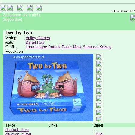
Seite 1 von 1 ..
Zielgruppe noch nicht
zugeordnet
Two by Two
Verlag
Valley Games
Autor
Bartel Rob
Grafik
Lamontagne Patrick
Poole Mark
Santucci Kelsey
Redaktion
Texte
Links
Bilder
deutsch_kurz
...
deutsch_mittel
Bild