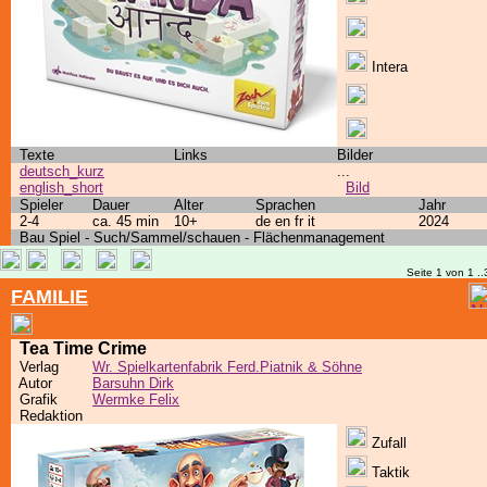
Intera
Texte
Links
Bilder
deutsch_kurz
...
english_short
Bild
Spieler
Dauer
Alter
Sprachen
Jahr
2-4
ca. 45 min
10+
de en fr it
2024
Bau Spiel - Such/Sammel/schauen - Flächenmanagement
Seite 1 von 1 ..
FAMILIE
Tea Time Crime
Verlag
Wr. Spielkartenfabrik Ferd.Piatnik & Söhne
Autor
Barsuhn Dirk
Grafik
Wermke Felix
Redaktion
Zufall
Taktik