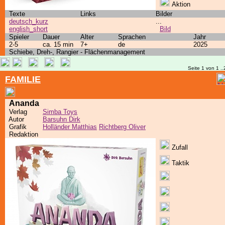
Aktion
Texte
Links
Bilder
deutsch_kurz
...
english_short
Bild
Spieler
Dauer
Alter
Sprachen
Jahr
2-5
ca. 15 min
7+
de
2025
Schiebe, Dreh-, Rangier - Flächenmanagement
Seite 1 von 1 ..
FAMILIE
Ananda
Verlag
Simba Toys
Autor
Barsuhn Dirk
Grafik
Holländer Matthias
Richtberg Oliver
Redaktion
Zufall
Taktik