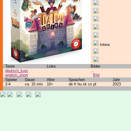
Intera
Texte
Links
Bilder
deutsch_kurz
...
english_short
Bild
Spieler
Dauer
Alter
Sprachen
Jahr
2-4
ca. 15 min
10+
de fr hu sk cs pl
2023