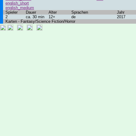
english_short
english_medium
Spieler
Dauer
Alter
Sprachen
Jahr
2
ca. 30 min
12+
de
2017
Karten - Fantasy/Science Fiction/Horror