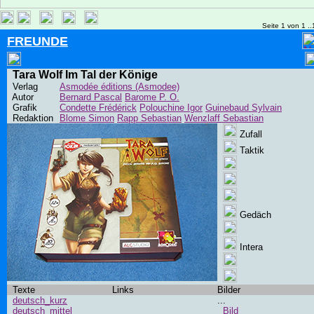
Seite 1 von 1 ..
FREUNDE
Tara Wolf Im Tal der Könige
Verlag
Asmodée éditions (Asmodee)
Autor
Bernard Pascal
Barome P. O.
Grafik
Condette Frédérick
Polouchine Igor
Guinebaud Sylvain
Redaktion
Blome Simon
Rapp Sebastian
Wenzlaff Sebastian
Zufall
Taktik
Gedäch
Intera
Texte
Links
Bilder
deutsch_kurz
...
deutsch_mittel
Bild