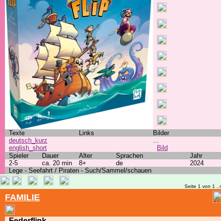
Texte
Links
Bilder
deutsch_kurz
...
english_short
Bild
Spieler
Dauer
Alter
Sprachen
Jahr
2-5
ca. 20 min
8+
de
2024
Lege - Seefahrt / Piraten - Such/Sammel/schauen
Seite 1 von 1 ..
FAMILIE
Federflink