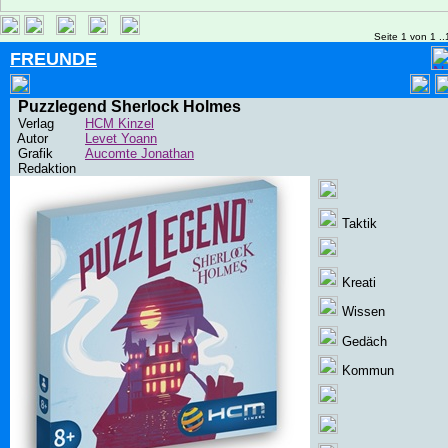
Seite 1 von 1 ..
FREUNDE
Puzzlegend Sherlock Holmes
Verlag
HCM Kinzel
Autor
Levet Yoann
Grafik
Aucomte Jonathan
Redaktion
Taktik
Kreati
Wissen
Gedäch
Kommun