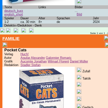
Texte
Links
Bilder
deutsch_kurz
...
english_short
Bild
Spieler
Dauer
Alter
Sprachen
Jahr
1-2
ca. 30 min
8+
de
2024
Detektiv-/Deduktion - Denk
Seite 1 von 1 ..
FAMILIE
Pocket Cats
Verlag
Huch!
Autor
Aguilar Alexandre
Galonnier Romaric
Grafik
Aucomte Jonathan
Wilmart Florent
Daniel Müller
Redaktion
Stadler Stefan
Zufall
Taktik
Gedäch