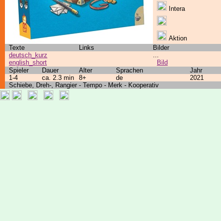
Intera
Aktion
Texte
Links
Bilder
deutsch_kurz
...
english_short
Bild
Spieler
Dauer
Alter
Sprachen
Jahr
1-4
ca. 2.3 min
8+
de
2021
Schiebe, Dreh-, Rangier - Tempo - Merk - Kooperativ