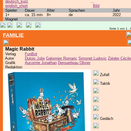
deutsch_kurz
...
english_short
Bild
Spieler
Dauer
Alter
Sprachen
Jahr
1+
ca. 15 min
8+
de
2022
Magnet
Seite 1 von 1 ..
FAMILIE
Magic Rabbit
Verlag
FunBot
Autor
Dutois Julie
Galonnier Romaric
Simonet Ludovic
Ziégler Cécile
Grafik
Aucomte Jonathan
Derouetteau Olivier
Redaktion
Zufall
Taktik
Gedäch