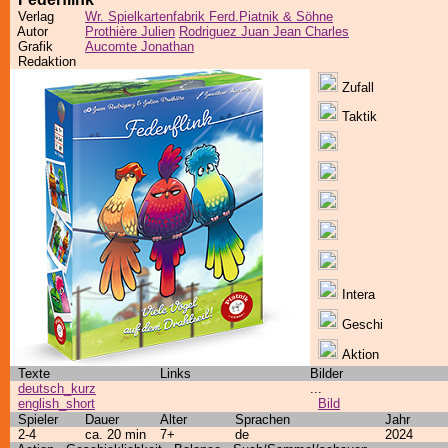
Verlag
Wr. Spielkartenfabrik Ferd.Piatnik & Söhne
Autor
Prothière Julien
Rodriguez Juan Jean Charles
Grafik
Aucomte Jonathan
Redaktion
Zufall
Taktik
Intera
Geschi
Aktion
Texte
Links
Bilder
deutsch_kurz
...
english_short
Bild
Spieler
Dauer
Alter
Sprachen
Jahr
2-4
ca. 20 min
7+
de
2024