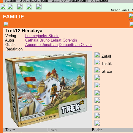
Action - Geschicklichkeit - Balance - Such/Sammel/schauen
Seite 1 von 1 ..
FAMILIE
Trek12 Himalaya
Verlag
Lumberjacks Studio
Autor
Cathala Bruno
Lebrat Corentin
Grafik
Aucomte Jonathan
Derouetteau Olivier
Redaktion
Zufall
Taktik
Strate
Texte
Links
Bilder