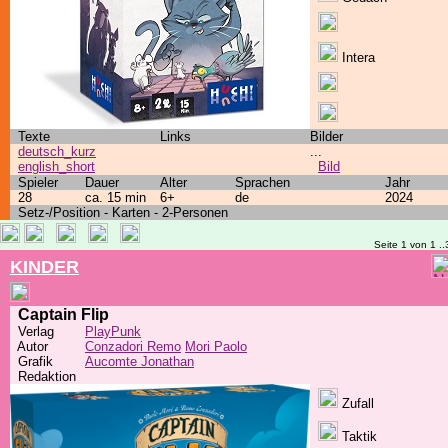
Intera
Texte
Links
Bilder
deutsch_kurz
...
english_short
Bild
Spieler
Dauer
Alter
Sprachen
Jahr
28
ca. 15 min
6+
de
2024
Setz-/Position - Karten - 2-Personen
Seite 1 von 1 ..
KINDER
Captain Flip
Verlag
PlayPunk
Autor
Conzadori Remo
Mori Paolo
Grafik
Aucomte Jonathan
Redaktion
Zufall
Taktik