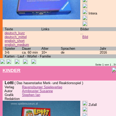
Intera
Texte
Links
Bilder
deutsch_kurz
...
deutsch_mittel
Bild
english_short
english_medium
Spieler
Dauer
Alter
Sprachen
Jahr
3-6
ca. 60 min
10+
de
2016
Karten - Lauf - Würfel - Familie
Seite 1 von 1 ..5
KINDER
Lotti
( Das hasenstarke Merk- und Reaktionsspiel )
Verlag
Ravensburger Spieleverlag
Autor
Armbruster Susanne
Grafik
Stephen Ian
Redaktion
Zufall