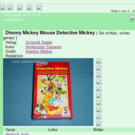
Seite 1 von 1 ..1
Zielgruppe noch nicht
zugeordnet
Disney Mickey Mouse Detective Mickey
( Sei schlau, schau
genau! )
Verlag
Schmidt Spiele
Autor
Armbruster Susanne
Grafik
Agentur Motive
Redaktion
Texte
Links
Bilder
deutsch_kurz
...