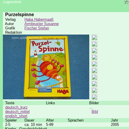
zugeordnet
Purzelspinne
Verlag
Haba Habermaaß
Autor
Armbruster Susanne
Grafik
Fischer Stefan
Redaktion
Texte
Links
Bilder
deutsch_kurz
...
deutsch_mittel
Bild
english_short
Spieler
Dauer
Alter
Sprachen
Jahr
2-5
ca. 10 min
5-99
2005
Kinder - Geschicklichkeit