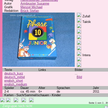
Autor
Armbruster Susanne
Grafik
Menzel Michael
Redaktion
Brück Stefan
Zufall
Taktik
Intera
Texte
Links
Bilder
deutsch_kurz
...
deutsch_mittel
Bild
english_short
english_medium
Spieler
Dauer
Alter
Sprachen
Jahr
2-4
ca. 45 min
6+
de
2011
Karten - Such/Sammel/schauen - Kinder
Seite 1 von 1 ..9
Zielgruppe noch nicht