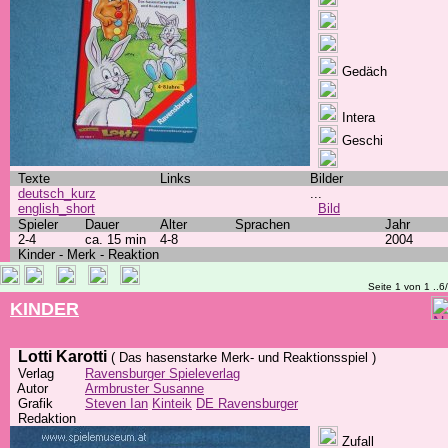
Gedäch
Intera
Geschi
Texte
Links
Bilder
deutsch_kurz
...
english_short
Bild
Spieler
Dauer
Alter
Sprachen
Jahr
2-4
ca. 15 min
4-8
2004
Kinder - Merk - Reaktion
Seite 1 von 1 ..6
KINDER
Lotti Karotti
( Das hasenstarke Merk- und Reaktionsspiel )
Verlag
Ravensburger Spieleverlag
Autor
Armbruster Susanne
Grafik
Steven Ian
Kinteik
DE Ravensburger
Redaktion
Zufall