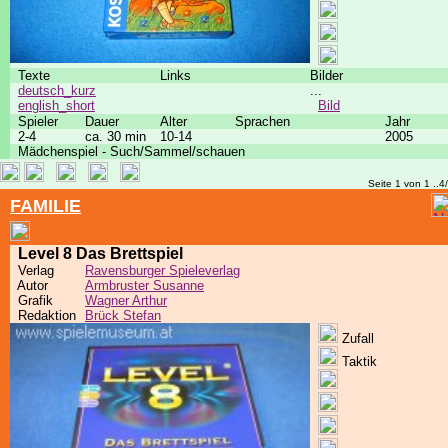
Texte
Links
Bilder
deutsch_kurz
...
english_short
Bild
Spieler
Dauer
Alter
Sprachen
Jahr
2-4
ca. 30 min
10-14
2005
Mädchenspiel - Such/Sammel/schauen
Seite 1 von 1 ..4
FAMILIE
Level 8 Das Brettspiel
Verlag
Ravensburger Spieleverlag
Autor
Armbruster Susanne
Grafik
Wagner Arthur
Redaktion
Brück Stefan
Zufall
Taktik