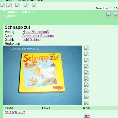
Seite 1 von 1 ..10
Zielgruppe noch nicht
zugeordnet
Schnapp zu!
Verlag
Haba Habermaaß
Autor
Armbruster Susanne
Grafik
Lohf Sabine
Redaktion
Texte
Links
Bilder
deutsch_kurz
...
Bild