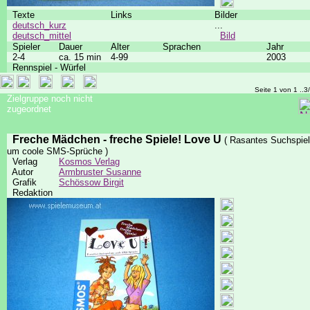
Texte
Links
Bilder
deutsch_kurz
...
deutsch_mittel
Bild
Spieler
Dauer
Alter
Sprachen
Jahr
2-4
ca. 15 min
4-99
2003
Rennspiel - Würfel
Seite 1 von 1 ..3
Zielgruppe noch nicht
zugeordnet
Freche Mädchen - freche Spiele! Love U
( Rasantes Suchspiel
um coole SMS-Sprüche )
Verlag
Kosmos Verlag
Autor
Armbruster Susanne
Grafik
Schössow Birgit
Redaktion