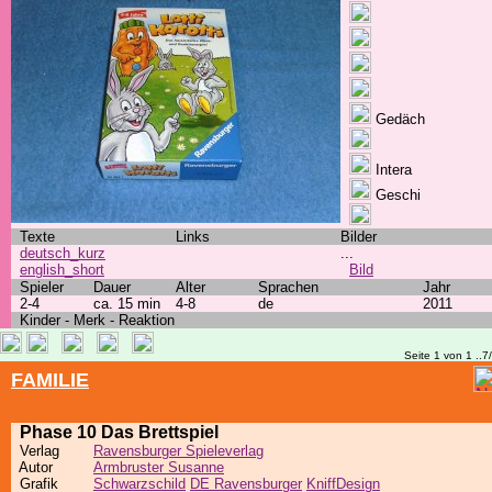
Gedäch
Intera
Geschi
Texte
Links
Bilder
deutsch_kurz
...
english_short
Bild
Spieler
Dauer
Alter
Sprachen
Jahr
2-4
ca. 15 min
4-8
de
2011
Kinder - Merk - Reaktion
Seite 1 von 1 ..7
FAMILIE
Phase 10 Das Brettspiel
Verlag
Ravensburger Spieleverlag
Autor
Armbruster Susanne
Grafik
Schwarzschild
DE Ravensburger
KniffDesign