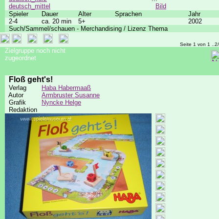
deutsch_mittel
Bild
Spieler
Dauer
Alter
Sprachen
Jahr
2-4
ca. 20 min
5+
2002
Such/Sammel/schauen - Merchandising / Lizenz Thema
Seite 1 von 1 ..2
Zielgruppe noch nicht
zugeordnet
Floß geht's!
Verlag
Haba Habermaaß
Autor
Armbruster Susanne
Grafik
Nyncke Helge
Redaktion