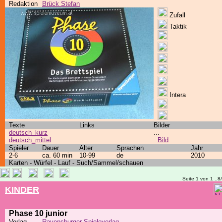
Redaktion
Brück Stefan
Zufall
Taktik
Intera
Texte
Links
Bilder
deutsch_kurz
...
deutsch_mittel
Bild
Spieler
Dauer
Alter
Sprachen
Jahr
2-6
ca. 60 min
10-99
de
2010
Karten - Würfel - Lauf - Such/Sammel/schauen
Seite 1 von 1 ..8
KINDER
Phase 10 junior
Verlag
Ravensburger Spieleverlag