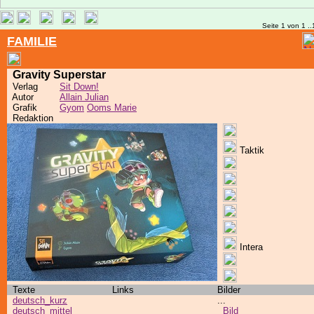
Seite 1 von 1 ..
FAMILIE
Gravity Superstar
Verlag
Sit Down!
Autor
Allain Julian
Grafik
Gyom
Ooms Marie
Redaktion
Taktik
Intera
Texte
Links
Bilder
deutsch_kurz
...
deutsch_mittel
Bild