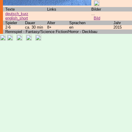
Texte
Links
Bilder
deutsch_kurz
...
english_short
Bild
Spieler
Dauer
Alter
Sprachen
Jahr
2-6
ca. 30 min
8+
en
2015
Rennspiel - Fantasy/Science Fiction/Horror - Deckbau