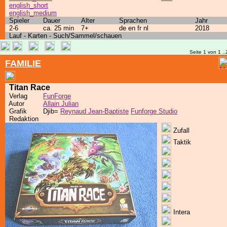
english_short
english_medium
Spieler
Dauer
Alter
Sprachen
Jahr
2-6
ca. 25 min
7+
de en fr nl
2018
Lauf - Karten - Such/Sammel/schauen
Seite 1 von 1 ..
FAMILIE
Titan Race
Verlag
FunForge
Autor
Allain Julian
Grafik
Djib=
Reynaud Jean-Baptiste
Funforge Studio
Redaktion
Zufall
Taktik
Intera