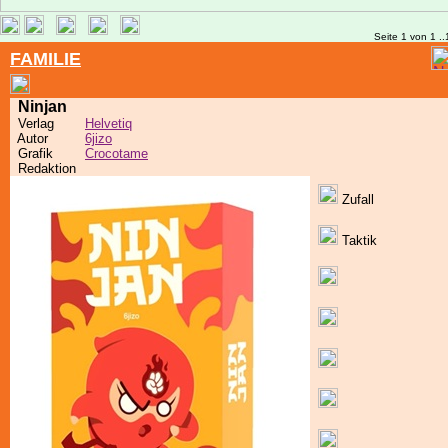
Seite 1 von 1 ..
FAMILIE
Ninjan
Verlag
Helvetiq
Autor
6jizo
Grafik
Crocotame
Redaktion
Zufall
Taktik