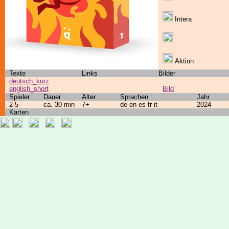
Intera
Aktion
Texte
Links
Bilder
deutsch_kurz
...
english_short
Bild
Spieler
Dauer
Alter
Sprachen
Jahr
2-5
ca. 30 min
7+
de en es fr it
2024
Karten