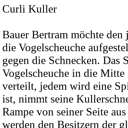
Curli
Kuller
Bauer Bertram möchte den j
die Vogelscheuche aufgestell
gegen die Schnecken. Das Sp
Vogelscheuche in die Mitte 
verteilt, jedem wird eine Sp
ist, nimmt seine Kullerschne
Rampe von seiner Seite aus
werden den Besitzern der g