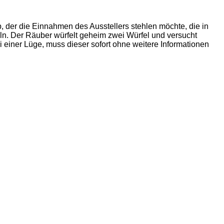
eb, der die Einnahmen des Ausstellers stehlen möchte, die in
eln. Der Räuber würfelt geheim zwei Würfel und versucht
einer Lüge, muss dieser sofort ohne weitere Informationen