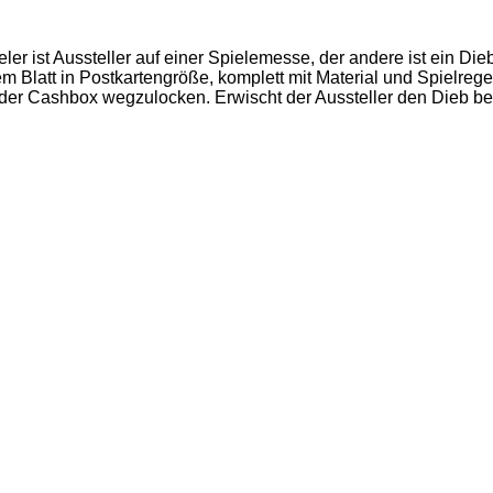
ler ist Aussteller auf einer Spielemesse, der andere ist ein Di
m Blatt in Postkartengröße, komplett mit Material und Spielreg
er Cashbox wegzulocken. Erwischt der Aussteller den Dieb bei 