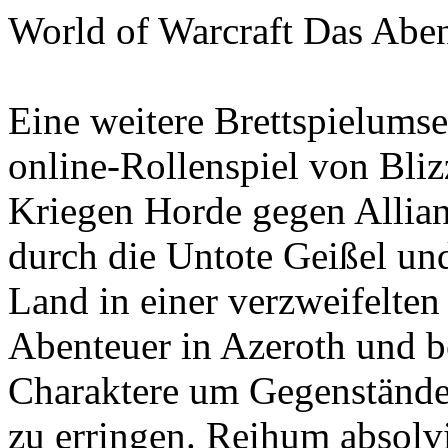
World of
Warcraft
Das Aben
Eine weitere Brettspielums
online-Rollenspiel
von Bliz
Kriegen Horde gegen Allia
durch die
Untote
Geißel und
Land in einer verzweifelten
Abenteuer in
Azeroth
und b
Charaktere um Gegenständ
zu erringen. Reihum absolvi