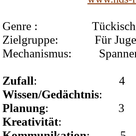
Genre : Tückisches K
Zielgruppe: Für Jugend
Mechanismus: Spannend
Zufall
: 4
Wissen/Gedächtnis
:
Planung
: 3
Kreativität
:
Kommunikation
: 5