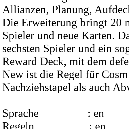
Allianzen, Planung, Aufdec
Die Erweiterung bringt 20 
Spieler und neue Karten. D
sechsten Spieler und ein s
Reward Deck, mit dem defen
New ist die Regel für Cos
Nachziehstapel als auch Ab
Sprache : en
Regeln : en