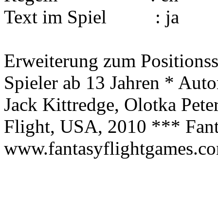
Text im Spiel : ja
Erweiterung zum Positionss
Spieler ab 13 Jahren * Auto
Jack Kittredge, Olotka Pete
Flight, USA, 2010 *** Fan
www.fantasyflightgames.c